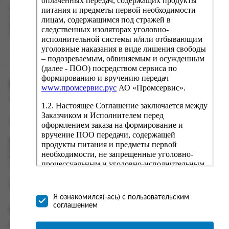
питания и предметы первой необходимости
Наш сервис запоминает данные о пользователе, информацию
о заказе и в следующий раз предложит вам повторить к
лицам, содержащимся под стражей в
вводу данные предыдущего заказа. Если условия вам не
следственных изоляторах уголовно-
подходят, выбирайте другие варианты.
исполнительной системы и/или отбывающим
уголовные наказания в виде лишения свободы
– подозреваемым, обвиняемым и осужденным
(далее - ПОО) посредством сервиса по
формированию и вручению передач
ПРОМСЕРВИС.РУС
www.промсервис.рус
АО «Промсервис».
сервис удалённого формирования заказов
1.2. Настоящее Соглашение заключается между
Заказчиком и Исполнителем перед
support@fguppromservis.ru
оформлением заказа на формирование и
вручение ПОО передачи, содержащей
Время работы поддержки:
продукты питания и предметы первой
Пн - Чт, 8.00 - 17.00
необходимости, не запрещенные уголовно-
Пт - 8.00 - 16.00
процессуальным и уголовно-исполнительным
по местному времени выбранного ФКУ
законодательством (далее - передача).
Формирование и вручение передач
осуществляется Исполнителем
Я ознакомился(-ась) с пользовательским
непосредственно на территории следственного
соглашением
Информация
изолятора или исправительного учреждения
ФСИН России. Соглашение может быть
Информация о доставке и оплате