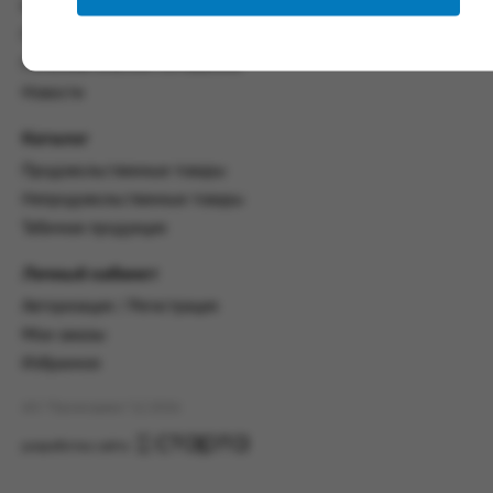
со всеми условиями, оговоренными
Контакты
настоящим Соглашением.
Политика конфиденциальности
Предмет и порядок заключения
Пользовательское соглашение
соглашения:
Новости
2.1. Предметом Соглашения является оказание
Каталог
Заказчику услуг по оформлению заказа (далее -
Заказ) на формирование и вручение передачи
Продовольственные товары
ПОО.
Непродовольственные товары
2.2. Настоящее Соглашение считается
Табачная продукция
заключенным после прохождения Заказчиком
процедуры принятия условий данного
Личный кабинет
Соглашения на сайте www.промсервис.рус
Авторизация / Регистрация
посредством установки галочки в разделе «Я
ознакомлен и согласен с условиями
Мои заказы
Соглашения».
Избранное
2.3. Заказчик выбирает учреждение
АО "Промсервис" (c) 2026
и заполняет Заказ на передачу товаров в
соответствии с инструкциями, размещенными
разработка сайта
на сайте Исполнителя, с указанием
информации о лице, которому необходимо