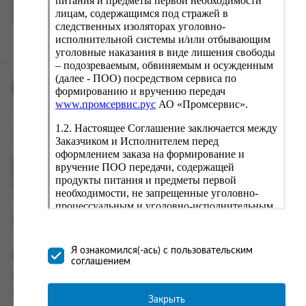
питания и предметы первой необходимости
вводу данные предыдущего заказа. Если условия вам не
лицам, содержащимся под стражей в
подходят, выбирайте другие варианты.
следственных изоляторах уголовно-
исполнительной системы и/или отбывающим
уголовные наказания в виде лишения свободы
– подозреваемым, обвиняемым и осужденным
(далее - ПОО) посредством сервиса по
ПРОМСЕРВИС.РУС
формированию и вручению передач
www.промсервис.рус
АО «Промсервис».
сервис удалённого формирования заказов
1.2. Настоящее Соглашение заключается между
support@fguppromservis.ru
Заказчиком и Исполнителем перед
оформлением заказа на формирование и
Время работы поддержки:
вручение ПОО передачи, содержащей
Пн - Чт, 8.00 - 17.00
продукты питания и предметы первой
Пт - 8.00 - 16.00
необходимости, не запрещенные уголовно-
по местному времени выбранного ФКУ
процессуальным и уголовно-исполнительным
законодательством (далее - передача).
Формирование и вручение передач
осуществляется Исполнителем
Я ознакомился(-ась) с пользовательским
Информация
непосредственно на территории следственного
соглашением
изолятора или исправительного учреждения
Информация о доставке и оплате
ФСИН России. Соглашение может быть
Часто задаваемые вопросы
заключено только в случае согласия Заказчика
Закрыть