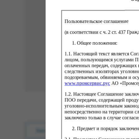
Пользовательское соглашение
(в соответствии с ч. 2 ст. 437 Гра
Общее положения:
1.1. Настоящий текст является С
лицом, пользующимся услугами Пр
оплаченных передач, содержащих 
следственных изоляторах уголовн
подозреваемым, обвиняемым и ос
www.промсервис.рус
АО «Промсе
1.2. Настоящее Соглашение заклю
ПОО передачи, содержащей проду
уголовно-исполнительным законод
непосредственно на территории с
заключено только в случае согла
Предмет и порядок заключен
Как купить?
Оплата