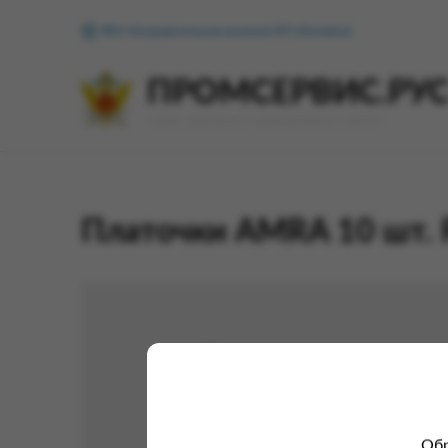
ФКУ Исправительная колония №1 (Копейск)
ПРОМСЕРВИС.РУ
сервис удалённого формирования заказов
Платочки AMRA 10 шт. 
Обр