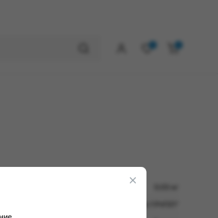
0
0
0.03 кг
ООО "БУМФА ГРУПП"
ние.