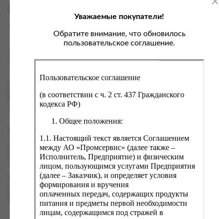
ка, крупа, макаронные изделия
ксофонные карты связи
Характеристики
Уважаемые покупатели!
со, птица, колбасы
кстиль, одежда, обувь, белье
Вес
0 кг
ощи, зелень, фрукты, ягоды
аковочные пакеты
Обратите внимание, что обновилось
пользовательское соглашение.
ченье, пряники, вафли, зефир
зяйственные товары
Как купить?
Оплата
ба, икра, морепродукты
ектротовары
Пользовательское соглашение
хар, соль, приправы, специи
Оформить заказ на нашем сайте легко. Просто добавьте
выбранные товары в корзину, а затем перейдите на страницу
ортивное питание
(в соответствии с ч. 2 ст. 437 Гражданского
Корзина, проверьте правильность заказанных позиций и
кодекса РФ)
вары для животных
нажмите кнопку «Оформить заказ».
Общее положения:
рты, пирожные, кексы, рулеты
Оформление заказа
1.1. Настоящий текст является Соглашением
ляльные и кошерные продукты
Проверьте правильность ввода информации: позиции заказа,
между АО «Промсервис» (далее также –
еб, хлебобулочные изделия
выбор местоположения, данные о покупателе. Нажмите
Исполнитель, Предприятие) и физическим
кнопку «Оформить заказ».
лицом, пользующимся услугами Предприятия
й, кофе, какао
(далее – Заказчик), и определяет условия
Наш сервис запоминает данные о пользователе, информацию
псы, сухарики, сухофрукты, орехи, семечки
формирования и вручения
о заказе и в следующий раз предложит вам повторить к
оплаченных передач, содержащих продукты
вводу данные предыдущего заказа. Если условия вам не
колад, шоколадные батончики
подходят, выбирайте другие варианты.
питания и предметы первой необходимости
лицам, содержащимся под стражей в