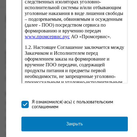
следственных изоляторах уголовно-
исполнительной системы и/или отбывающим
уголовные наказания в виде лишения свободы
ПРОМСЕРВИС.РУС
– подозреваемым, обвиняемым и осужденным
(далее - ПОО) посредством сервиса по
сервис удалённого формирования заказов
формированию и вручению передач
www.промсервис.рус
АО «Промсервис».
support@fguppromservis.ru
1.2. Настоящее Соглашение заключается между
Заказчиком и Исполнителем перед
Время работы поддержки:
Пн - Чт, 8.00 - 17.00
оформлением заказа на формирование и
Пт - 8.00 - 16.00
вручение ПОО передачи, содержащей
по местному времени выбранного ФКУ
продукты питания и предметы первой
необходимости, не запрещенные уголовно-
процессуальным и уголовно-исполнительным
законодательством (далее - передача).
Формирование и вручение передач
Информация
осуществляется Исполнителем
Я ознакомился(-ась) с пользовательским
Информация о доставке и оплате
непосредственно на территории следственного
соглашением
изолятора или исправительного учреждения
Часто задаваемые вопросы
ФСИН России. Соглашение может быть
Контакты
заключено только в случае согласия Заказчика
Закрыть
Политика конфиденциальности
со всеми условиями, оговоренными
настоящим Соглашением.
Пользовательское соглашение