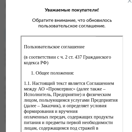
ка, крупа, макаронные изделия
ксофонные карты связи
Характеристики
Уважаемые покупатели!
со, птица, колбасы
кстиль, одежда, обувь, белье
Вес
0 кг
ощи, зелень, фрукты, ягоды
аковочные пакеты
Обратите внимание, что обновилось
пользовательское соглашение.
ченье, пряники, вафли, зефир
зяйственные товары
Как купить?
Оплата
ба, икра, морепродукты
ектротовары
Пользовательское соглашение
хар, соль, приправы, специи
Оформить заказ на нашем сайте легко. Просто добавьте
выбранные товары в корзину, а затем перейдите на страницу
ортивное питание
(в соответствии с ч. 2 ст. 437 Гражданского
Корзина, проверьте правильность заказанных позиций и
кодекса РФ)
вары для животных
нажмите кнопку «Оформить заказ».
Общее положения:
рты, пирожные, кексы, рулеты
Оформление заказа
1.1. Настоящий текст является Соглашением
ляльные и кошерные продукты
Проверьте правильность ввода информации: позиции заказа,
между АО «Промсервис» (далее также –
еб, хлебобулочные изделия
выбор местоположения, данные о покупателе. Нажмите
Исполнитель, Предприятие) и физическим
кнопку «Оформить заказ».
лицом, пользующимся услугами Предприятия
й, кофе, какао
(далее – Заказчик), и определяет условия
Наш сервис запоминает данные о пользователе, информацию
псы, сухарики, сухофрукты, орехи, семечки
формирования и вручения
о заказе и в следующий раз предложит вам повторить к
оплаченных передач, содержащих продукты
вводу данные предыдущего заказа. Если условия вам не
колад, шоколадные батончики
подходят, выбирайте другие варианты.
питания и предметы первой необходимости
лицам, содержащимся под стражей в