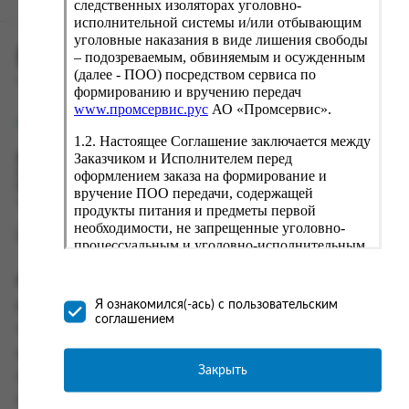
следственных изоляторах уголовно-
исполнительной системы и/или отбывающим
уголовные наказания в виде лишения свободы
ПРОМСЕРВИС.РУС
– подозреваемым, обвиняемым и осужденным
(далее - ПОО) посредством сервиса по
сервис удалённого формирования заказов
формированию и вручению передач
www.промсервис.рус
АО «Промсервис».
support@fguppromservis.ru
1.2. Настоящее Соглашение заключается между
Заказчиком и Исполнителем перед
Время работы поддержки:
Пн - Чт, 8.00 - 17.00
оформлением заказа на формирование и
Пт - 8.00 - 16.00
вручение ПОО передачи, содержащей
по местному времени выбранного ФКУ
продукты питания и предметы первой
необходимости, не запрещенные уголовно-
процессуальным и уголовно-исполнительным
законодательством (далее - передача).
Формирование и вручение передач
Информация
осуществляется Исполнителем
Я ознакомился(-ась) с пользовательским
Информация о доставке и оплате
непосредственно на территории следственного
соглашением
изолятора или исправительного учреждения
Часто задаваемые вопросы
ФСИН России. Соглашение может быть
Контакты
заключено только в случае согласия Заказчика
Закрыть
Политика конфиденциальности
со всеми условиями, оговоренными
настоящим Соглашением.
Пользовательское соглашение