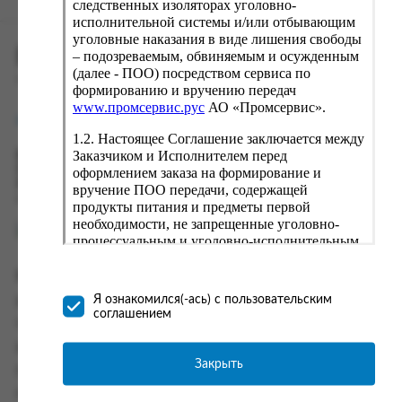
следственных изоляторах уголовно-
исполнительной системы и/или отбывающим
уголовные наказания в виде лишения свободы
ПРОМСЕРВИС.РУС
– подозреваемым, обвиняемым и осужденным
(далее - ПОО) посредством сервиса по
сервис удалённого формирования заказов
формированию и вручению передач
www.промсервис.рус
АО «Промсервис».
support@fguppromservis.ru
1.2. Настоящее Соглашение заключается между
Заказчиком и Исполнителем перед
Время работы поддержки:
Пн - Чт, 8.00 - 17.00
оформлением заказа на формирование и
Пт - 8.00 - 16.00
вручение ПОО передачи, содержащей
по местному времени выбранного ФКУ
продукты питания и предметы первой
необходимости, не запрещенные уголовно-
процессуальным и уголовно-исполнительным
законодательством (далее - передача).
Формирование и вручение передач
Информация
осуществляется Исполнителем
Я ознакомился(-ась) с пользовательским
Информация о доставке и оплате
непосредственно на территории следственного
соглашением
изолятора или исправительного учреждения
Часто задаваемые вопросы
ФСИН России. Соглашение может быть
Контакты
заключено только в случае согласия Заказчика
Закрыть
Политика конфиденциальности
со всеми условиями, оговоренными
настоящим Соглашением.
Пользовательское соглашение