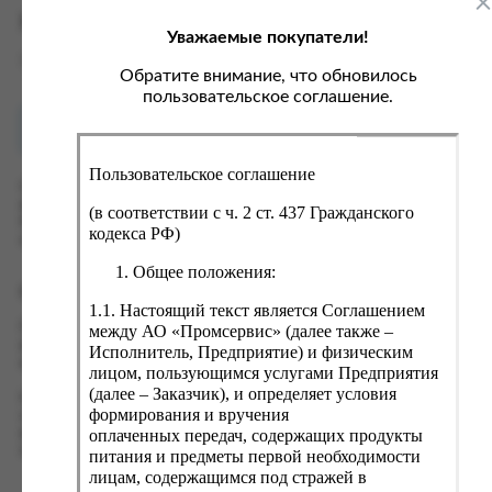
ка, крупа, макаронные изделия
ксофонные карты связи
Характеристики
Уважаемые покупатели!
со, птица, колбасы
кстиль, одежда, обувь, белье
Вес
0 кг
ощи, зелень, фрукты, ягоды
аковочные пакеты
Обратите внимание, что обновилось
пользовательское соглашение.
ченье, пряники, вафли, зефир
зяйственные товары
Как купить?
Оплата
ба, икра, морепродукты
ектротовары
Пользовательское соглашение
хар, соль, приправы, специи
Оформить заказ на нашем сайте легко. Просто добавьте
выбранные товары в корзину, а затем перейдите на страницу
ортивное питание
(в соответствии с ч. 2 ст. 437 Гражданского
Корзина, проверьте правильность заказанных позиций и
кодекса РФ)
вары для животных
нажмите кнопку «Оформить заказ».
Общее положения:
рты, пирожные, кексы, рулеты
Оформление заказа
1.1. Настоящий текст является Соглашением
ляльные и кошерные продукты
Проверьте правильность ввода информации: позиции заказа,
между АО «Промсервис» (далее также –
еб, хлебобулочные изделия
выбор местоположения, данные о покупателе. Нажмите
Исполнитель, Предприятие) и физическим
кнопку «Оформить заказ».
лицом, пользующимся услугами Предприятия
й, кофе, какао
(далее – Заказчик), и определяет условия
Наш сервис запоминает данные о пользователе, информацию
псы, сухарики, сухофрукты, орехи, семечки
формирования и вручения
о заказе и в следующий раз предложит вам повторить к
оплаченных передач, содержащих продукты
вводу данные предыдущего заказа. Если условия вам не
колад, шоколадные батончики
подходят, выбирайте другие варианты.
питания и предметы первой необходимости
лицам, содержащимся под стражей в