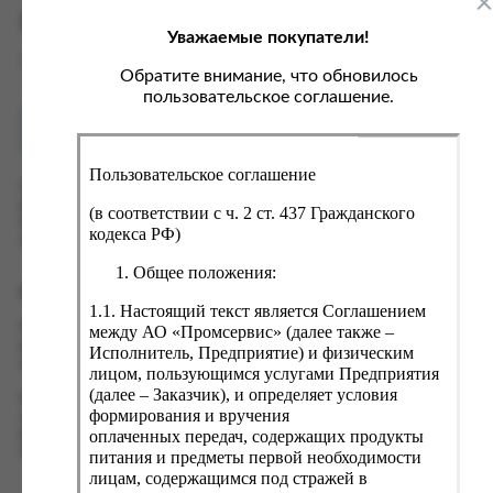
ка, крупа, макаронные изделия
ксофонные карты связи
Характеристики
Уважаемые покупатели!
со, птица, колбасы
кстиль, одежда, обувь, белье
Вес
0 кг
ощи, зелень, фрукты, ягоды
аковочные пакеты
Обратите внимание, что обновилось
пользовательское соглашение.
ченье, пряники, вафли, зефир
зяйственные товары
Как купить?
Оплата
ба, икра, морепродукты
ектротовары
Пользовательское соглашение
хар, соль, приправы, специи
Оформить заказ на нашем сайте легко. Просто добавьте
выбранные товары в корзину, а затем перейдите на страницу
ортивное питание
(в соответствии с ч. 2 ст. 437 Гражданского
Корзина, проверьте правильность заказанных позиций и
кодекса РФ)
вары для животных
нажмите кнопку «Оформить заказ».
Общее положения:
рты, пирожные, кексы, рулеты
Оформление заказа
1.1. Настоящий текст является Соглашением
ляльные и кошерные продукты
Проверьте правильность ввода информации: позиции заказа,
между АО «Промсервис» (далее также –
еб, хлебобулочные изделия
выбор местоположения, данные о покупателе. Нажмите
Исполнитель, Предприятие) и физическим
кнопку «Оформить заказ».
лицом, пользующимся услугами Предприятия
й, кофе, какао
(далее – Заказчик), и определяет условия
Наш сервис запоминает данные о пользователе, информацию
псы, сухарики, сухофрукты, орехи, семечки
формирования и вручения
о заказе и в следующий раз предложит вам повторить к
оплаченных передач, содержащих продукты
вводу данные предыдущего заказа. Если условия вам не
колад, шоколадные батончики
подходят, выбирайте другие варианты.
питания и предметы первой необходимости
лицам, содержащимся под стражей в