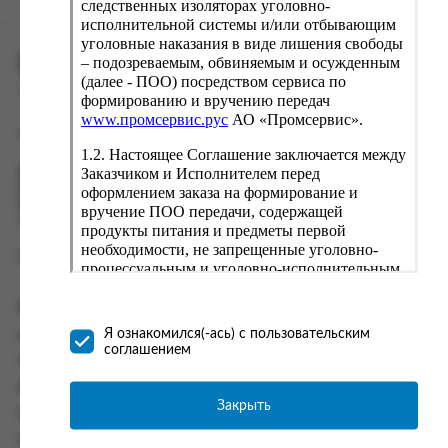
следственных изоляторах уголовно-
исполнительной системы и/или отбывающим
уголовные наказания в виде лишения свободы
ПРОМСЕРВИС.РУС
– подозреваемым, обвиняемым и осужденным
(далее - ПОО) посредством сервиса по
сервис удалённого формирования заказов
формированию и вручению передач
www.промсервис.рус
АО «Промсервис».
support@fguppromservis.ru
1.2. Настоящее Соглашение заключается между
Заказчиком и Исполнителем перед
Время работы поддержки:
Пн - Чт, 8.00 - 17.00
оформлением заказа на формирование и
Пт - 8.00 - 16.00
вручение ПОО передачи, содержащей
по местному времени выбранного ФКУ
продукты питания и предметы первой
необходимости, не запрещенные уголовно-
процессуальным и уголовно-исполнительным
законодательством (далее - передача).
Формирование и вручение передач
Информация
осуществляется Исполнителем
Я ознакомился(-ась) с пользовательским
Информация о доставке и оплате
непосредственно на территории следственного
соглашением
изолятора или исправительного учреждения
Часто задаваемые вопросы
ФСИН России. Соглашение может быть
Контакты
заключено только в случае согласия Заказчика
Закрыть
Политика конфиденциальности
со всеми условиями, оговоренными
настоящим Соглашением.
Пользовательское соглашение