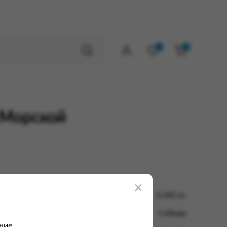
0
0
 Морской
0.285 кг
Сибиар
ние.