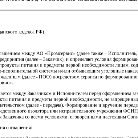
Страна
жданского кодекса РФ)
оглашением между АО «Промсервис» (далее также – Исполнитель
едприятия (далее – Заказчик), и определяет условия формирова
продукты питания и предметы первой необходимости лицам, со
о-исполнительной системы и/или отбывающим уголовные наказа
ужденным (далее - ПОО) посредством сервиса по формированию
рвис».
чается между Заказчиком и Исполнителем перед оформлением за
кты питания и предметы первой необходимости, не запрещенны
ательством (далее - передача). Формирование и вручение перед
ледственного изолятора или исправительного учреждения ФСИ
сия Заказчика со всеми условиями, оговоренными настоящим Сог
ия соглашения: