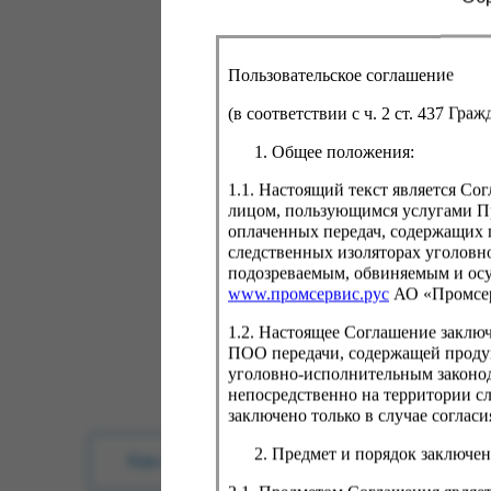
Пользовательское соглашение
(в соответствии с ч. 2 ст. 437 Гра
Общее положения:
1.1. Настоящий текст является С
лицом, пользующимся услугами Пр
оплаченных передач, содержащих 
следственных изоляторах уголовн
подозреваемым, обвиняемым и ос
www.промсервис.рус
АО «Промсе
1.2. Настоящее Соглашение заклю
ПОО передачи, содержащей проду
уголовно-исполнительным законод
непосредственно на территории с
заключено только в случае согла
Предмет и порядок заключен
Как купить?
Оплата