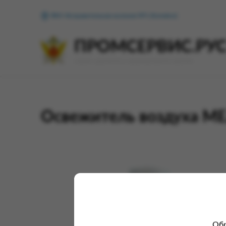
ФКУ Исправительная колония №1 (Копейск)
ПРОМСЕРВИС.РУ
сервис удалённого формирования заказов
Освежитель воздуха 
Обр