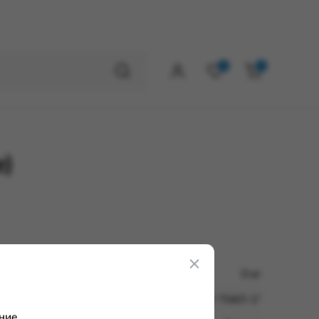
0
0
е)
0 кг
ООО "ПАП-1"
ние.