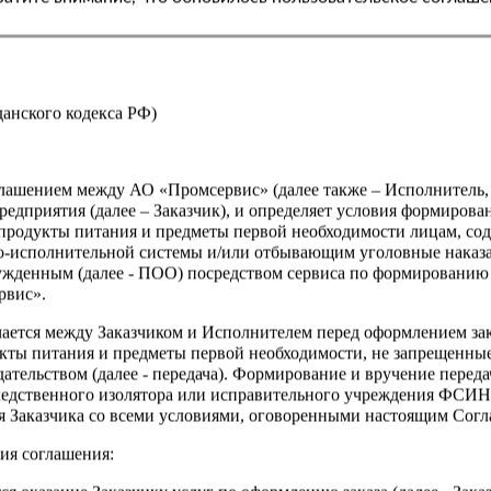
Страна
жданского кодекса РФ)
оглашением между АО «Промсервис» (далее также – Исполнитель
едприятия (далее – Заказчик), и определяет условия формирова
продукты питания и предметы первой необходимости лицам, со
о-исполнительной системы и/или отбывающим уголовные наказа
ужденным (далее - ПОО) посредством сервиса по формированию
рвис».
чается между Заказчиком и Исполнителем перед оформлением за
кты питания и предметы первой необходимости, не запрещенны
ательством (далее - передача). Формирование и вручение перед
ледственного изолятора или исправительного учреждения ФСИ
сия Заказчика со всеми условиями, оговоренными настоящим Сог
ия соглашения: