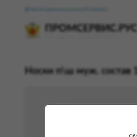
ФКУ Исправительная колония №1 (Копейск)
ПРОМСЕРВИС.РУ
сервис удалённого формирования заказов
Носки п\ш муж. состав 
Обр