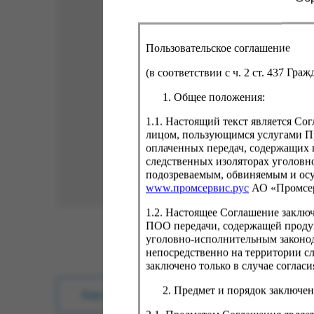
Пользовательское соглашение
(в соответствии с ч. 2 ст. 437 Гра
Общее положения:
1.1. Настоящий текст является С
лицом, пользующимся услугами Пр
оплаченных передач, содержащих 
следственных изоляторах уголовн
подозреваемым, обвиняемым и ос
www.промсервис.рус
АО «Промсе
1.2. Настоящее Соглашение заклю
ПОО передачи, содержащей проду
уголовно-исполнительным законод
непосредственно на территории с
заключено только в случае согла
Предмет и порядок заключен
Как купить?
Оплата