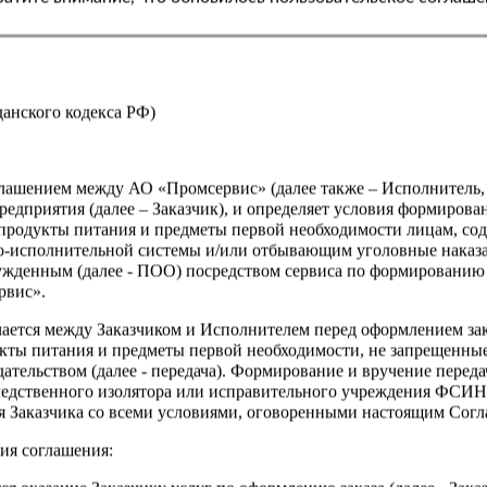
Страна
жданского кодекса РФ)
оглашением между АО «Промсервис» (далее также – Исполнитель
едприятия (далее – Заказчик), и определяет условия формирова
продукты питания и предметы первой необходимости лицам, со
о-исполнительной системы и/или отбывающим уголовные наказа
ужденным (далее - ПОО) посредством сервиса по формированию
рвис».
чается между Заказчиком и Исполнителем перед оформлением за
кты питания и предметы первой необходимости, не запрещенны
ательством (далее - передача). Формирование и вручение перед
ледственного изолятора или исправительного учреждения ФСИ
сия Заказчика со всеми условиями, оговоренными настоящим Сог
ия соглашения: