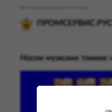
ФКУ Исправительная колония №1 (Копейск)
ПРОМСЕРВИС.РУ
сервис удалённого формирования заказов
Носки мужские тонкие 
Обр