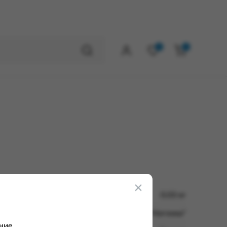
0
0
0.03 кг
Чулочно-носочная фабрика ЗАО "Ногонка"
ние.