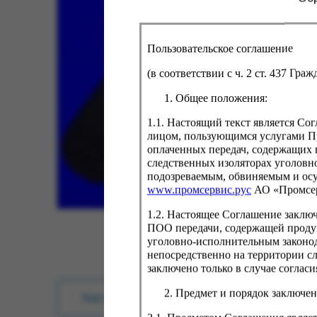
Пользовательское соглашение
(в соответствии с ч. 2 ст. 437 Гра
Общее положения:
1.1. Настоящий текст является С
лицом, пользующимся услугами Пр
оплаченных передач, содержащих 
следственных изоляторах уголовн
подозреваемым, обвиняемым и ос
www.промсервис.рус
АО «Промсе
1.2. Настоящее Соглашение заклю
ПОО передачи, содержащей проду
уголовно-исполнительным законод
непосредственно на территории с
заключено только в случае согла
Предмет и порядок заключен
Как купить?
Оплата