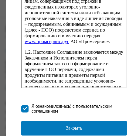
лицам, содержащимся под стражей в
следственных изоляторах уголовно-
исполнительной системы и/или отбывающим
уголовные наказания в виде лишения свободы
– подозреваемым, обвиняемым и осужденным
ПРОМСЕРВИС.РУС
(далее - ПОО) посредством сервиса по
формированию и вручению передач
сервис удалённого формирования заказов
www.промсервис.рус
АО «Промсервис».
support@fguppromservis.ru
1.2. Настоящее Соглашение заключается между
Заказчиком и Исполнителем перед
оформлением заказа на формирование и
Время работы поддержки:
Пн - Чт, 8.00 - 17.00
вручение ПОО передачи, содержащей
Пт - 8.00 - 16.00
продукты питания и предметы первой
по местному времени выбранного ФКУ
необходимости, не запрещенные уголовно-
процессуальным и уголовно-исполнительным
законодательством (далее - передача).
Формирование и вручение передач
Информация
осуществляется Исполнителем
Я ознакомился(-ась) с пользовательским
непосредственно на территории следственного
соглашением
Информация о доставке и оплате
изолятора или исправительного учреждения
Часто задаваемые вопросы
ФСИН России. Соглашение может быть
заключено только в случае согласия Заказчика
Закрыть
Контакты
со всеми условиями, оговоренными