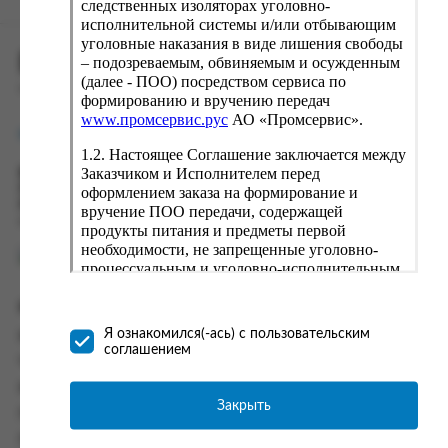
следственных изоляторах уголовно-
исполнительной системы и/или отбывающим
уголовные наказания в виде лишения свободы
ПРОМСЕРВИС.РУС
– подозреваемым, обвиняемым и осужденным
(далее - ПОО) посредством сервиса по
сервис удалённого формирования заказов
формированию и вручению передач
www.промсервис.рус
АО «Промсервис».
support@fguppromservis.ru
1.2. Настоящее Соглашение заключается между
Заказчиком и Исполнителем перед
Время работы поддержки:
Пн - Чт, 8.00 - 17.00
оформлением заказа на формирование и
Пт - 8.00 - 16.00
вручение ПОО передачи, содержащей
по местному времени выбранного ФКУ
продукты питания и предметы первой
необходимости, не запрещенные уголовно-
процессуальным и уголовно-исполнительным
законодательством (далее - передача).
Формирование и вручение передач
Информация
осуществляется Исполнителем
Я ознакомился(-ась) с пользовательским
Информация о доставке и оплате
непосредственно на территории следственного
соглашением
изолятора или исправительного учреждения
Часто задаваемые вопросы
ФСИН России. Соглашение может быть
Контакты
заключено только в случае согласия Заказчика
Закрыть
Политика конфиденциальности
со всеми условиями, оговоренными
настоящим Соглашением.
Пользовательское соглашение