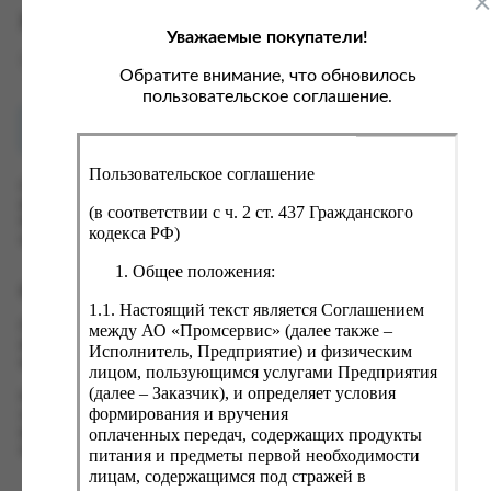
ка, крупа, макаронные изделия
ксофонные карты связи
Характеристики
Уважаемые покупатели!
со, птица, колбасы
кстиль, одежда, обувь, белье
Вес
0 кг
ощи, зелень, фрукты, ягоды
аковочные пакеты
Обратите внимание, что обновилось
пользовательское соглашение.
ченье, пряники, вафли, зефир
зяйственные товары
Как купить?
Оплата
ба, икра, морепродукты
ектротовары
Пользовательское соглашение
хар, соль, приправы, специи
Оформить заказ на нашем сайте легко. Просто добавьте
выбранные товары в корзину, а затем перейдите на страницу
ортивное питание
(в соответствии с ч. 2 ст. 437 Гражданского
Корзина, проверьте правильность заказанных позиций и
кодекса РФ)
вары для животных
нажмите кнопку «Оформить заказ».
Общее положения:
рты, пирожные, кексы, рулеты
Оформление заказа
1.1. Настоящий текст является Соглашением
ляльные и кошерные продукты
Проверьте правильность ввода информации: позиции заказа,
между АО «Промсервис» (далее также –
еб, хлебобулочные изделия
выбор местоположения, данные о покупателе. Нажмите
Исполнитель, Предприятие) и физическим
кнопку «Оформить заказ».
лицом, пользующимся услугами Предприятия
й, кофе, какао
(далее – Заказчик), и определяет условия
Наш сервис запоминает данные о пользователе, информацию
псы, сухарики, сухофрукты, орехи, семечки
формирования и вручения
о заказе и в следующий раз предложит вам повторить к
оплаченных передач, содержащих продукты
вводу данные предыдущего заказа. Если условия вам не
колад, шоколадные батончики
подходят, выбирайте другие варианты.
питания и предметы первой необходимости
лицам, содержащимся под стражей в