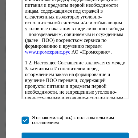
Наш сервис запоминает данные о пользователе, информацию
питания и предметы первой необходимости
о заказе и в следующий раз предложит вам повторить к
лицам, содержащимся под стражей в
вводу данные предыдущего заказа. Если условия вам не
следственных изоляторах уголовно-
подходят, выбирайте другие варианты.
исполнительной системы и/или отбывающим
уголовные наказания в виде лишения свободы
– подозреваемым, обвиняемым и осужденным
(далее - ПОО) посредством сервиса по
формированию и вручению передач
ПРОМСЕРВИС.РУС
www.промсервис.рус
АО «Промсервис».
сервис удалённого формирования заказов
1.2. Настоящее Соглашение заключается между
Заказчиком и Исполнителем перед
support@fguppromservis.ru
оформлением заказа на формирование и
вручение ПОО передачи, содержащей
Время работы поддержки:
продукты питания и предметы первой
Пн - Чт, 8.00 - 17.00
необходимости, не запрещенные уголовно-
Пт - 8.00 - 16.00
процессуальным и уголовно-исполнительным
по местному времени выбранного ФКУ
законодательством (далее - передача).
Формирование и вручение передач
осуществляется Исполнителем
Я ознакомился(-ась) с пользовательским
непосредственно на территории следственного
соглашением
Информация
изолятора или исправительного учреждения
ФСИН России. Соглашение может быть
Информация о доставке и оплате