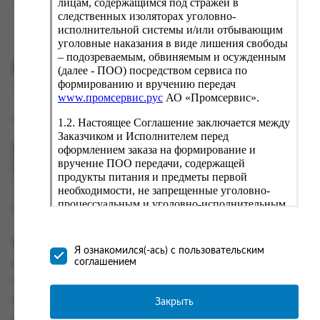
лицам, содержащимся под стражей в
следственных изоляторах уголовно-
исполнительной системы и/или отбывающим
уголовные наказания в виде лишения свободы
– подозреваемым, обвиняемым и осужденным
ПРОМСЕРВИС.РУС
(далее - ПОО) посредством сервиса по
формированию и вручению передач
сервис удалённого формирования заказов
www.промсервис.рус
АО «Промсервис».
support@fguppromservis.ru
1.2. Настоящее Соглашение заключается между
Заказчиком и Исполнителем перед
оформлением заказа на формирование и
Время работы поддержки:
Пн - Чт, 8.00 - 17.00
вручение ПОО передачи, содержащей
Пт - 8.00 - 16.00
продукты питания и предметы первой
по местному времени выбранного ФКУ
необходимости, не запрещенные уголовно-
процессуальным и уголовно-исполнительным
законодательством (далее - передача).
Формирование и вручение передач
Информация
осуществляется Исполнителем
Я ознакомился(-ась) с пользовательским
непосредственно на территории следственного
соглашением
Информация о доставке и оплате
изолятора или исправительного учреждения
Часто задаваемые вопросы
ФСИН России. Соглашение может быть
заключено только в случае согласия Заказчика
Закрыть
Контакты
со всеми условиями, оговоренными