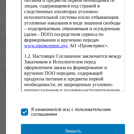
питания и предметы первой необходимости
вводу данные предыдущего заказа. Если условия вам не
лицам, содержащимся под стражей в
подходят, выбирайте другие варианты.
следственных изоляторах уголовно-
исполнительной системы и/или отбывающим
уголовные наказания в виде лишения свободы
– подозреваемым, обвиняемым и осужденным
(далее - ПОО) посредством сервиса по
ПРОМСЕРВИС.РУС
формированию и вручению передач
www.промсервис.рус
АО «Промсервис».
сервис удалённого формирования заказов
1.2. Настоящее Соглашение заключается между
support@fguppromservis.ru
Заказчиком и Исполнителем перед
оформлением заказа на формирование и
Время работы поддержки:
вручение ПОО передачи, содержащей
Пн - Чт, 8.00 - 17.00
продукты питания и предметы первой
Пт - 8.00 - 16.00
необходимости, не запрещенные уголовно-
по местному времени выбранного ФКУ
процессуальным и уголовно-исполнительным
законодательством (далее - передача).
Формирование и вручение передач
осуществляется Исполнителем
Я ознакомился(-ась) с пользовательским
Информация
непосредственно на территории следственного
соглашением
изолятора или исправительного учреждения
Информация о доставке и оплате
ФСИН России. Соглашение может быть
Часто задаваемые вопросы
заключено только в случае согласия Заказчика
Закрыть