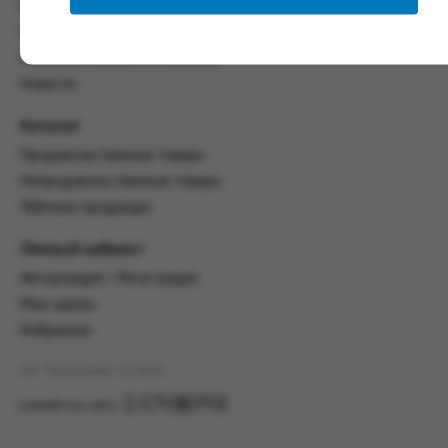
со всеми условиями, оговоренными
Контакты
настоящим Соглашением.
Политика конфиденциальности
Предмет и порядок заключения
Пользовательское соглашение
соглашения:
Новости
2.1. Предметом Соглашения является оказание
Каталог
Заказчику услуг по оформлению заказа (далее -
Заказ) на формирование и вручение передачи
Продовольственные товары
ПОО.
Непродовольственные товары
2.2. Настоящее Соглашение считается
Табачная продукция
заключенным после прохождения Заказчиком
процедуры принятия условий данного
Личный кабинет
Соглашения на сайте www.промсервис.рус
Авторизация / Регистрация
посредством установки галочки в разделе «Я
ознакомлен и согласен с условиями
Мои заказы
Соглашения».
Избранное
2.3. Заказчик выбирает учреждение
АО "Промсервис" (c) 2026
и заполняет Заказ на передачу товаров в
соответствии с инструкциями, размещенными
разработка сайта
на сайте Исполнителя, с указанием
информации о лице, которому необходимо