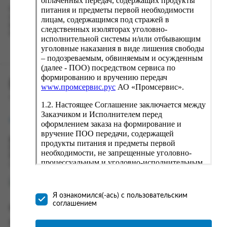
питания и предметы первой необходимости
Наш сервис запоминает данные о пользователе, информацию
о заказе и в следующий раз предложит вам повторить к
лицам, содержащимся под стражей в
вводу данные предыдущего заказа. Если условия вам не
следственных изоляторах уголовно-
подходят, выбирайте другие варианты.
исполнительной системы и/или отбывающим
уголовные наказания в виде лишения свободы
– подозреваемым, обвиняемым и осужденным
(далее - ПОО) посредством сервиса по
формированию и вручению передач
ПРОМСЕРВИС.РУС
www.промсервис.рус
АО «Промсервис».
сервис удалённого формирования заказов
1.2. Настоящее Соглашение заключается между
Заказчиком и Исполнителем перед
support@fguppromservis.ru
оформлением заказа на формирование и
вручение ПОО передачи, содержащей
Время работы поддержки:
продукты питания и предметы первой
Пн - Чт, 8.00 - 17.00
необходимости, не запрещенные уголовно-
Пт - 8.00 - 16.00
процессуальным и уголовно-исполнительным
по местному времени выбранного ФКУ
законодательством (далее - передача).
Формирование и вручение передач
осуществляется Исполнителем
Я ознакомился(-ась) с пользовательским
непосредственно на территории следственного
соглашением
Информация
изолятора или исправительного учреждения
ФСИН России. Соглашение может быть
Информация о доставке и оплате