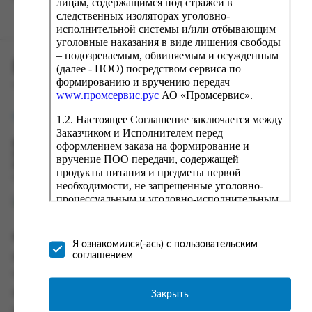
лицам, содержащимся под стражей в
следственных изоляторах уголовно-
исполнительной системы и/или отбывающим
уголовные наказания в виде лишения свободы
– подозреваемым, обвиняемым и осужденным
ПРОМСЕРВИС.РУС
(далее - ПОО) посредством сервиса по
формированию и вручению передач
сервис удалённого формирования заказов
www.промсервис.рус
АО «Промсервис».
support@fguppromservis.ru
1.2. Настоящее Соглашение заключается между
Заказчиком и Исполнителем перед
оформлением заказа на формирование и
Время работы поддержки:
Пн - Чт, 8.00 - 17.00
вручение ПОО передачи, содержащей
Пт - 8.00 - 16.00
продукты питания и предметы первой
по местному времени выбранного ФКУ
необходимости, не запрещенные уголовно-
процессуальным и уголовно-исполнительным
законодательством (далее - передача).
Формирование и вручение передач
Информация
осуществляется Исполнителем
Я ознакомился(-ась) с пользовательским
непосредственно на территории следственного
соглашением
Информация о доставке и оплате
изолятора или исправительного учреждения
Часто задаваемые вопросы
ФСИН России. Соглашение может быть
заключено только в случае согласия Заказчика
Закрыть
Контакты
со всеми условиями, оговоренными