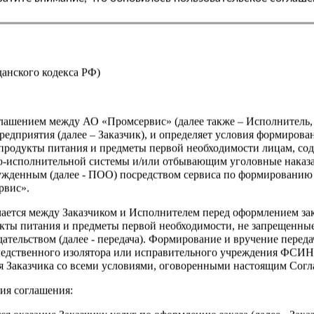
жданского кодекса РФ)
оглашением между АО «Промсервис» (далее также – Исполнитель
едприятия (далее – Заказчик), и определяет условия формирова
продукты питания и предметы первой необходимости лицам, со
о-исполнительной системы и/или отбывающим уголовные наказа
ужденным (далее - ПОО) посредством сервиса по формированию
рвис».
чается между Заказчиком и Исполнителем перед оформлением за
кты питания и предметы первой необходимости, не запрещенны
ательством (далее - передача). Формирование и вручение перед
ледственного изолятора или исправительного учреждения ФСИ
сия Заказчика со всеми условиями, оговоренными настоящим Сог
ия соглашения: