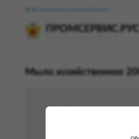
ФКУ Исправительная колония №1 (Копейск)
ПРОМСЕРВИС.РУ
сервис удалённого формирования заказов
Мыло хозяйственное 200
Обр