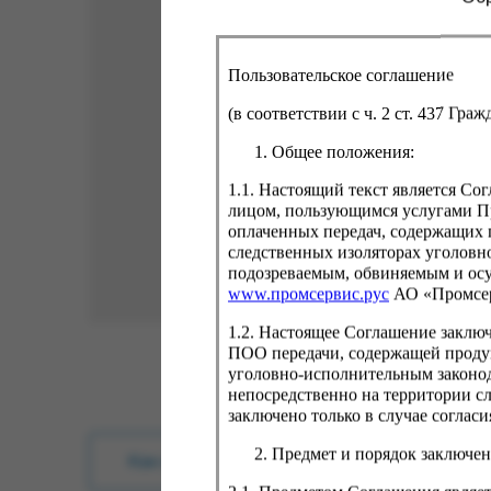
Пользовательское соглашение
(в соответствии с ч. 2 ст. 437 Гра
Общее положения:
1.1. Настоящий текст является С
лицом, пользующимся услугами Пр
оплаченных передач, содержащих 
следственных изоляторах уголовн
подозреваемым, обвиняемым и ос
www.промсервис.рус
АО «Промсе
1.2. Настоящее Соглашение заклю
ПОО передачи, содержащей проду
уголовно-исполнительным законод
непосредственно на территории с
заключено только в случае согла
Предмет и порядок заключен
Как купить?
Оплата