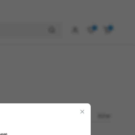
0
0
0.2 кг
ние.