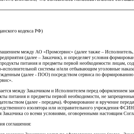
Страна
жданского кодекса РФ)
оглашением между АО «Промсервис» (далее также – Исполнитель
едприятия (далее – Заказчик), и определяет условия формирова
продукты питания и предметы первой необходимости лицам, со
о-исполнительной системы и/или отбывающим уголовные наказа
ужденным (далее - ПОО) посредством сервиса по формированию
рвис».
чается между Заказчиком и Исполнителем перед оформлением за
кты питания и предметы первой необходимости, не запрещенны
ательством (далее - передача). Формирование и вручение перед
ледственного изолятора или исправительного учреждения ФСИ
сия Заказчика со всеми условиями, оговоренными настоящим Сог
ия соглашения: