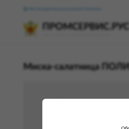
ФКУ Исправительная колония №1 (Копейск)
ПРОМСЕРВИС.РУ
сервис удалённого формирования заказов
Миска-салатница ПОЛИ
Обр