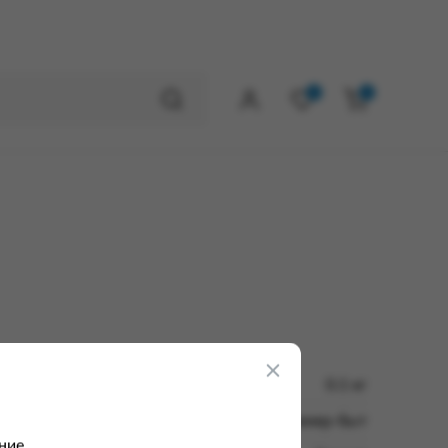
0
0
0.1 кг
АО Полимер-быт
ние.