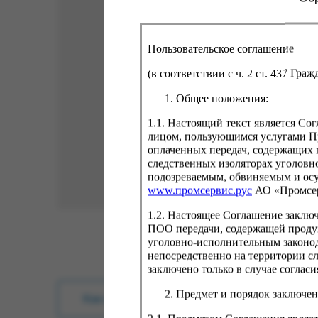
Пользовательское соглашение
(в соответствии с ч. 2 ст. 437 Гра
Общее положения:
1.1. Настоящий текст является С
лицом, пользующимся услугами Пр
оплаченных передач, содержащих 
следственных изоляторах уголовн
подозреваемым, обвиняемым и ос
www.промсервис.рус
АО «Промсе
1.2. Настоящее Соглашение заклю
ПОО передачи, содержащей проду
уголовно-исполнительным законод
непосредственно на территории с
заключено только в случае согла
Предмет и порядок заключен
Как купить?
Оплата