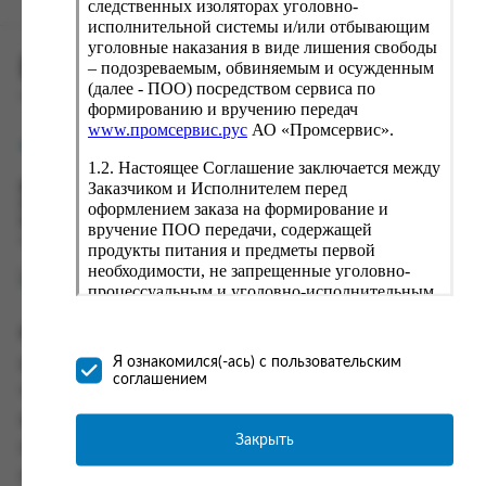
следственных изоляторах уголовно-
исполнительной системы и/или отбывающим
уголовные наказания в виде лишения свободы
ПРОМСЕРВИС.РУС
– подозреваемым, обвиняемым и осужденным
(далее - ПОО) посредством сервиса по
сервис удалённого формирования заказов
формированию и вручению передач
www.промсервис.рус
АО «Промсервис».
support@fguppromservis.ru
1.2. Настоящее Соглашение заключается между
Заказчиком и Исполнителем перед
Время работы поддержки:
Пн - Чт, 8.00 - 17.00
оформлением заказа на формирование и
Пт - 8.00 - 16.00
вручение ПОО передачи, содержащей
по местному времени выбранного ФКУ
продукты питания и предметы первой
необходимости, не запрещенные уголовно-
процессуальным и уголовно-исполнительным
законодательством (далее - передача).
Формирование и вручение передач
Информация
осуществляется Исполнителем
Я ознакомился(-ась) с пользовательским
Информация о доставке и оплате
непосредственно на территории следственного
соглашением
изолятора или исправительного учреждения
Часто задаваемые вопросы
ФСИН России. Соглашение может быть
Контакты
заключено только в случае согласия Заказчика
Закрыть
Политика конфиденциальности
со всеми условиями, оговоренными
настоящим Соглашением.
Пользовательское соглашение