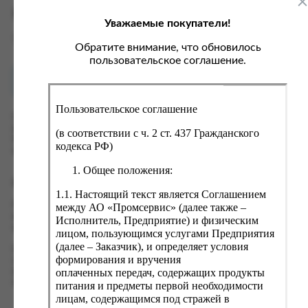
ка, крупа, макаронные изделия
ксофонные карты связи
Характеристики
Уважаемые покупатели!
со, птица, колбасы
кстиль, одежда, обувь, белье
Вес
0 кг
ощи, зелень, фрукты, ягоды
аковочные пакеты
Обратите внимание, что обновилось
пользовательское соглашение.
ченье, пряники, вафли, зефир
зяйственные товары
Как купить?
Оплата
ба, икра, морепродукты
ектротовары
Пользовательское соглашение
хар, соль, приправы, специи
Оформить заказ на нашем сайте легко. Просто добавьте
выбранные товары в корзину, а затем перейдите на страницу
ортивное питание
(в соответствии с ч. 2 ст. 437 Гражданского
Корзина, проверьте правильность заказанных позиций и
кодекса РФ)
вары для животных
нажмите кнопку «Оформить заказ».
Общее положения:
рты, пирожные, кексы, рулеты
Оформление заказа
1.1. Настоящий текст является Соглашением
ляльные и кошерные продукты
Проверьте правильность ввода информации: позиции заказа,
между АО «Промсервис» (далее также –
еб, хлебобулочные изделия
выбор местоположения, данные о покупателе. Нажмите
Исполнитель, Предприятие) и физическим
кнопку «Оформить заказ».
лицом, пользующимся услугами Предприятия
й, кофе, какао
(далее – Заказчик), и определяет условия
Наш сервис запоминает данные о пользователе, информацию
псы, сухарики, сухофрукты, орехи, семечки
формирования и вручения
о заказе и в следующий раз предложит вам повторить к
оплаченных передач, содержащих продукты
вводу данные предыдущего заказа. Если условия вам не
колад, шоколадные батончики
подходят, выбирайте другие варианты.
питания и предметы первой необходимости
лицам, содержащимся под стражей в