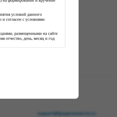
з) на формирование и вручение
страницу Корзина, проверьте
нятия условий данного
 и согласен с условиями
рукциями, размещенными на сайте
 Нажмите кнопку «Оформить
я отчество, день, месяц и год
вторить к вводу данные
ь вводимой информации является
ации на сайте Исполнителя и при
акону «О персональных данных»
 Федерации.
 о необходимом количестве
арного соседства.
елях доставки в соответствии с
тов и добавить их в корзину.
support@fguppromservis.ru