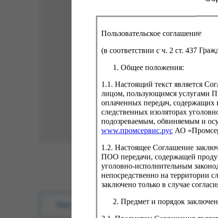
Пользовательское соглашение
(в соответствии с ч. 2 ст. 437 Гра
Общее положения:
1.1. Настоящий текст является С
лицом, пользующимся услугами Пр
оплаченных передач, содержащих 
следственных изоляторах уголовн
подозреваемым, обвиняемым и ос
www.промсервис.рус
АО «Промсе
1.2. Настоящее Соглашение заклю
ПОО передачи, содержащей проду
уголовно-исполнительным законод
непосредственно на территории с
заключено только в случае согла
Предмет и порядок заключен
Как купить?
Оплата