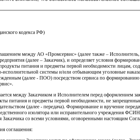
жданского кодекса РФ)
оглашением между АО «Промсервис» (далее также – Исполнитель
едприятия (далее – Заказчик), и определяет условия формирова
продукты питания и предметы первой необходимости лицам, со
о-исполнительной системы и/или отбывающим уголовные наказа
ужденным (далее - ПОО) посредством сервиса по формированию
рвис».
чается между Заказчиком и Исполнителем перед оформлением за
кты питания и предметы первой необходимости, не запрещенны
ательством (далее - передача). Формирование и вручение перед
ледственного изолятора или исправительного учреждения ФСИ
сия Заказчика со всеми условиями, оговоренными настоящим Сог
ия соглашения: