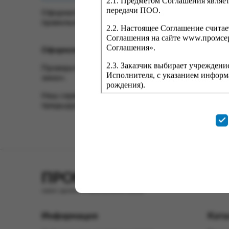
2.1. Предметом Соглашения являет
передачи ПОО.
Оформить заказ на нашем сайте легко. Просто до
правильность заказанных позиций и нажмите кно
2.2. Настоящее Соглашение счита
Соглашения на сайте www.промсерв
Соглашения».
Оформление заказа
2.3. Заказчик выбирает учреждени
Проверьте правильность ввода информации: поз
Исполнителя, с указанием информа
заказ».
рождения).
Наш сервис запоминает данные о пользователе, 
При заполнении личных данных За
предыдущего заказа. Если условия вам не подхо
непременным условием для своевр
2.4. Исполнитель обязуется не ра
оформлении заказа лицам, не име
от 27.07.2006 № 152-ФЗ за исклю
2.5. При формировании корзины п
ПРОМСЕРВИС.РУС
пакетов для упаковки приобретаем
сервис удалённого формирования заказов
2.6. При формировании итоговой с
требованиями товарного соседства 
Информация
Ката
Условия и порядок предостав