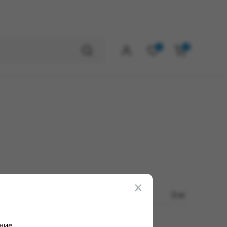
0
0
0 кг
ние.