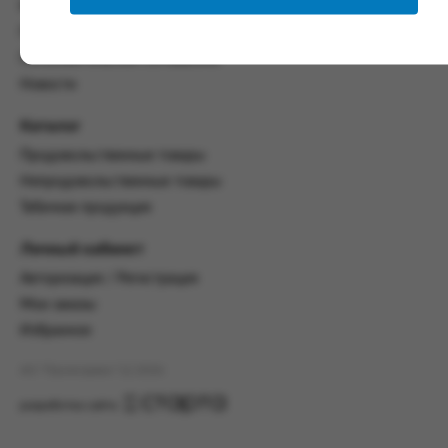
со всеми условиями, оговоренными
Контакты
настоящим Соглашением.
Политика конфиденциальности
Предмет и порядок заключения
Пользовательское соглашение
соглашения:
Новости
2.1. Предметом Соглашения является оказание
Каталог
Заказчику услуг по оформлению заказа (далее -
Заказ) на формирование и вручение передачи
Продовольственные товары
ПОО.
Непродовольственные товары
2.2. Настоящее Соглашение считается
Табачная продукция
заключенным после прохождения Заказчиком
процедуры принятия условий данного
Личный кабинет
Соглашения на сайте www.промсервис.рус
Авторизация / Регистрация
посредством установки галочки в разделе «Я
ознакомлен и согласен с условиями
Мои заказы
Соглашения».
Избранное
2.3. Заказчик выбирает учреждение
АО "Промсервис" (c) 2026
и заполняет Заказ на передачу товаров в
соответствии с инструкциями, размещенными
разработка сайта
на сайте Исполнителя, с указанием
информации о лице, которому необходимо