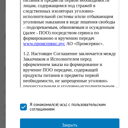
питания и предметы первой необходимости
вводу данные предыдущего заказа. Если условия вам не
лицам, содержащимся под стражей в
подходят, выбирайте другие варианты.
следственных изоляторах уголовно-
исполнительной системы и/или отбывающим
уголовные наказания в виде лишения свободы
– подозреваемым, обвиняемым и осужденным
(далее - ПОО) посредством сервиса по
ПРОМСЕРВИС.РУС
формированию и вручению передач
www.промсервис.рус
АО «Промсервис».
сервис удалённого формирования заказов
1.2. Настоящее Соглашение заключается между
support@fguppromservis.ru
Заказчиком и Исполнителем перед
оформлением заказа на формирование и
Время работы поддержки:
вручение ПОО передачи, содержащей
Пн - Чт, 8.00 - 17.00
продукты питания и предметы первой
Пт - 8.00 - 16.00
необходимости, не запрещенные уголовно-
по местному времени выбранного ФКУ
процессуальным и уголовно-исполнительным
законодательством (далее - передача).
Формирование и вручение передач
осуществляется Исполнителем
Я ознакомился(-ась) с пользовательским
Информация
непосредственно на территории следственного
соглашением
изолятора или исправительного учреждения
Информация о доставке и оплате
ФСИН России. Соглашение может быть
Часто задаваемые вопросы
заключено только в случае согласия Заказчика
Закрыть