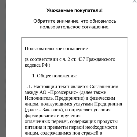
ка, крупа, макаронные изделия
ксофонные карты связи
Характеристики
Уважаемые покупатели!
со, птица, колбасы
кстиль, одежда, обувь, белье
Вес
0 кг
ощи, зелень, фрукты, ягоды
аковочные пакеты
Обратите внимание, что обновилось
пользовательское соглашение.
ченье, пряники, вафли, зефир
зяйственные товары
Как купить?
Оплата
ба, икра, морепродукты
ектротовары
Пользовательское соглашение
хар, соль, приправы, специи
Оформить заказ на нашем сайте легко. Просто добавьте
выбранные товары в корзину, а затем перейдите на страницу
ортивное питание
(в соответствии с ч. 2 ст. 437 Гражданского
Корзина, проверьте правильность заказанных позиций и
кодекса РФ)
вары для животных
нажмите кнопку «Оформить заказ».
Общее положения:
рты, пирожные, кексы, рулеты
Оформление заказа
1.1. Настоящий текст является Соглашением
ляльные и кошерные продукты
Проверьте правильность ввода информации: позиции заказа,
между АО «Промсервис» (далее также –
еб, хлебобулочные изделия
выбор местоположения, данные о покупателе. Нажмите
Исполнитель, Предприятие) и физическим
кнопку «Оформить заказ».
лицом, пользующимся услугами Предприятия
й, кофе, какао
(далее – Заказчик), и определяет условия
Наш сервис запоминает данные о пользователе, информацию
псы, сухарики, сухофрукты, орехи, семечки
формирования и вручения
о заказе и в следующий раз предложит вам повторить к
оплаченных передач, содержащих продукты
вводу данные предыдущего заказа. Если условия вам не
колад, шоколадные батончики
подходят, выбирайте другие варианты.
питания и предметы первой необходимости
лицам, содержащимся под стражей в