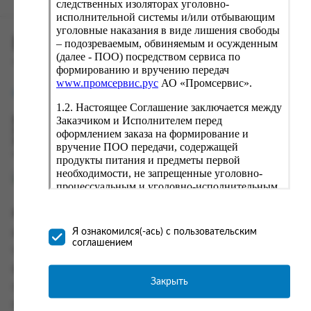
следственных изоляторах уголовно-
исполнительной системы и/или отбывающим
уголовные наказания в виде лишения свободы
ПРОМСЕРВИС.РУС
– подозреваемым, обвиняемым и осужденным
(далее - ПОО) посредством сервиса по
сервис удалённого формирования заказов
формированию и вручению передач
www.промсервис.рус
АО «Промсервис».
support@fguppromservis.ru
1.2. Настоящее Соглашение заключается между
Заказчиком и Исполнителем перед
Время работы поддержки:
Пн - Чт, 8.00 - 17.00
оформлением заказа на формирование и
Пт - 8.00 - 16.00
вручение ПОО передачи, содержащей
по местному времени выбранного ФКУ
продукты питания и предметы первой
необходимости, не запрещенные уголовно-
процессуальным и уголовно-исполнительным
законодательством (далее - передача).
Формирование и вручение передач
Информация
осуществляется Исполнителем
Я ознакомился(-ась) с пользовательским
Информация о доставке и оплате
непосредственно на территории следственного
соглашением
изолятора или исправительного учреждения
Часто задаваемые вопросы
ФСИН России. Соглашение может быть
Контакты
заключено только в случае согласия Заказчика
Закрыть
Политика конфиденциальности
со всеми условиями, оговоренными
настоящим Соглашением.
Пользовательское соглашение