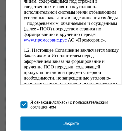
лицам, содержащимся под стражей в
следственных изоляторах уголовно-
исполнительной системы и/или отбывающим
уголовные наказания в виде лишения свободы
– подозреваемым, обвиняемым и осужденным
ПРОМСЕРВИС.РУС
(далее - ПОО) посредством сервиса по
формированию и вручению передач
сервис удалённого формирования заказов
www.промсервис.рус
АО «Промсервис».
support@fguppromservis.ru
1.2. Настоящее Соглашение заключается между
Заказчиком и Исполнителем перед
оформлением заказа на формирование и
Время работы поддержки:
Пн - Чт, 8.00 - 17.00
вручение ПОО передачи, содержащей
Пт - 8.00 - 16.00
продукты питания и предметы первой
по местному времени выбранного ФКУ
необходимости, не запрещенные уголовно-
процессуальным и уголовно-исполнительным
законодательством (далее - передача).
Формирование и вручение передач
Информация
осуществляется Исполнителем
Я ознакомился(-ась) с пользовательским
непосредственно на территории следственного
соглашением
Информация о доставке и оплате
изолятора или исправительного учреждения
Часто задаваемые вопросы
ФСИН России. Соглашение может быть
заключено только в случае согласия Заказчика
Закрыть
Контакты
со всеми условиями, оговоренными