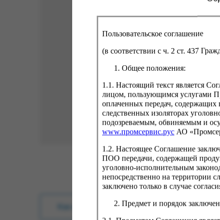
Пользовательское соглашение
(в соответствии с ч. 2 ст. 437 Гра
Общее положения:
1.1. Настоящий текст является С
лицом, пользующимся услугами Пр
оплаченных передач, содержащих 
следственных изоляторах уголовн
подозреваемым, обвиняемым и ос
www.промсервис.рус
АО «Промсе
1.2. Настоящее Соглашение заклю
ПОО передачи, содержащей проду
уголовно-исполнительным законод
непосредственно на территории с
заключено только в случае согла
Предмет и порядок заключен
Как купить?
Оплата