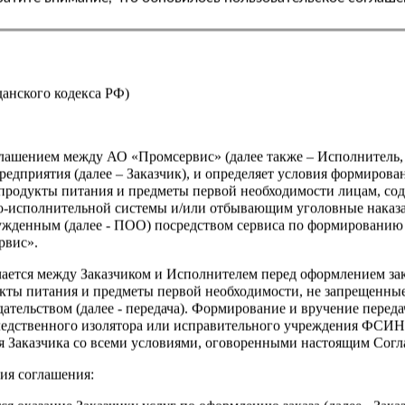
жданского кодекса РФ)
оглашением между АО «Промсервис» (далее также – Исполнитель
едприятия (далее – Заказчик), и определяет условия формирова
продукты питания и предметы первой необходимости лицам, со
о-исполнительной системы и/или отбывающим уголовные наказа
ужденным (далее - ПОО) посредством сервиса по формированию
рвис».
чается между Заказчиком и Исполнителем перед оформлением за
кты питания и предметы первой необходимости, не запрещенны
ательством (далее - передача). Формирование и вручение перед
ледственного изолятора или исправительного учреждения ФСИ
сия Заказчика со всеми условиями, оговоренными настоящим Сог
ия соглашения: