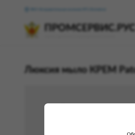
ФКУ Исправительная колония №1 (Копейск)
ПРОМСЕРВИС.РУ
сервис удалённого формирования заказов
Люксия мыло КРЕМ Patch
Обр