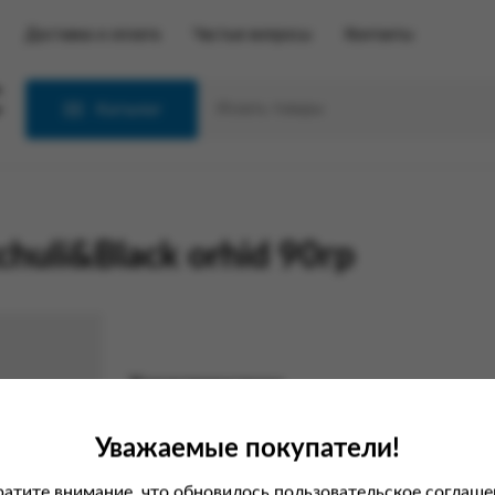
Доставка и оплата
Частые вопросы
Контакты
С
Каталог
uli&Black orhid 90гр
Характеристики
Вес
Уважаемые покупатели!
атите внимание, что обновилось пользовательское соглаше