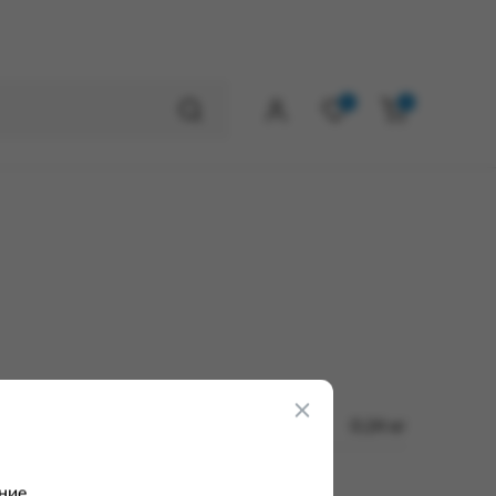
0
0
0.24 кг
ние.