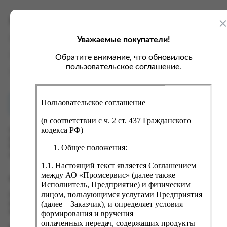
ка, крупа, макаронные изделия
ксофонные карты связи
со, птица, колбасы
кстиль, одежда, обувь, белье
Характеристики
ощи, зелень, фрукты, ягоды
аковочные пакеты
Уважаемые покупатели!
Вес
0 кг
ченье, пряники, вафли, зефир
зяйственные товары
Производитель
Арнест
Обратите внимание, что обновилось
ба, икра, морепродукты
ектротовары
пользовательское соглашение.
Страна
Россия
хар, соль, приправы, специи
ортивное питание
Пользовательское соглашение
Как купить?
Оплата
вары для животных
(в соответствии с ч. 2 ст. 437 Гражданского
рты, пирожные, кексы, рулеты
кодекса РФ)
Оформить заказ на нашем сайте легко. Просто добавьте
выбранные товары в корзину, а затем перейдите на страницу
ляльные и кошерные продукты
Общее положения:
Корзина, проверьте правильность заказанных позиций и
нажмите кнопку «Оформить заказ».
еб, хлебобулочные изделия
1.1. Настоящий текст является Соглашением
й, кофе, какао
между АО «Промсервис» (далее также –
Оформление заказа
Исполнитель, Предприятие) и физическим
псы, сухарики, сухофрукты, орехи, семечки
лицом, пользующимся услугами Предприятия
Проверьте правильность ввода информации: позиции заказа,
(далее – Заказчик), и определяет условия
выбор местоположения, данные о покупателе. Нажмите
колад, шоколадные батончики
кнопку «Оформить заказ».
формирования и вручения
оплаченных передач, содержащих продукты