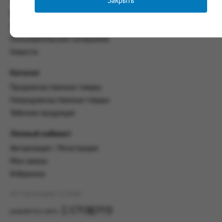
Закрыть
Часто задаваемые вопросы
со всеми условиями, оговоренными
Контакты
настоящим Соглашением.
Политика конфиденциальности
Предмет и порядок заключения
Пользовательское соглашение
соглашения:
Новости
2.1. Предметом Соглашения является оказание
Заказчику услуг по оформлению заказа (далее -
Каталог
Заказ) на формирование и вручение передачи
Продовольственные товары
ПОО.
Непродовольственные товары
2.2. Настоящее Соглашение считается
Табачная продукция
заключенным после прохождения Заказчиком
процедуры принятия условий данного
Личный кабинет
Соглашения на сайте www.промсервис.рус
посредством установки галочки в разделе «Я
Авторизация / Регистрация
ознакомлен и согласен с условиями
Мои заказы
Соглашения».
Избранное
2.3. Заказчик выбирает учреждение
и заполняет Заказ на передачу товаров в
АО "Промсервис" (c) 2026
соответствии с инструкциями, размещенными
на сайте Исполнителя, с указанием
разработка сайта
информации о лице, которому необходимо