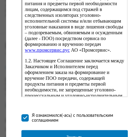
Наш сервис запоминает данные о пользователе, информацию
питания и предметы первой необходимости
о заказе и в следующий раз предложит вам повторить к
лицам, содержащимся под стражей в
вводу данные предыдущего заказа. Если условия вам не
следственных изоляторах уголовно-
подходят, выбирайте другие варианты.
исполнительной системы и/или отбывающим
уголовные наказания в виде лишения свободы
– подозреваемым, обвиняемым и осужденным
(далее - ПОО) посредством сервиса по
формированию и вручению передач
ПРОМСЕРВИС.РУС
www.промсервис.рус
АО «Промсервис».
сервис удалённого формирования заказов
1.2. Настоящее Соглашение заключается между
Заказчиком и Исполнителем перед
support@fguppromservis.ru
оформлением заказа на формирование и
вручение ПОО передачи, содержащей
Время работы поддержки:
продукты питания и предметы первой
Пн - Чт, 8.00 - 17.00
необходимости, не запрещенные уголовно-
Пт - 8.00 - 16.00
по местному времени выбранного ФКУ
процессуальным и уголовно-исполнительным
законодательством (далее - передача).
Формирование и вручение передач
осуществляется Исполнителем
Я ознакомился(-ась) с пользовательским
непосредственно на территории следственного
соглашением
Информация
изолятора или исправительного учреждения
ФСИН России. Соглашение может быть
Информация о доставке и оплате
заключено только в случае согласия Заказчика