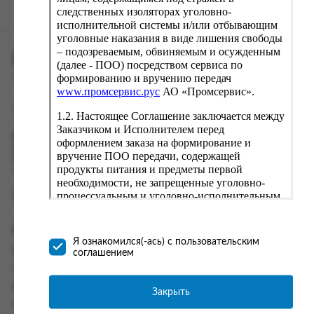
следственных изоляторах уголовно-
исполнительной системы и/или отбывающим
уголовные наказания в виде лишения свободы
– подозреваемым, обвиняемым и осужденным
ПРОМСЕРВИС.РУС
(далее - ПОО) посредством сервиса по
формированию и вручению передач
сервис удалённого формирования заказов
www.промсервис.рус
АО «Промсервис».
support@fguppromservis.ru
1.2. Настоящее Соглашение заключается между
Заказчиком и Исполнителем перед
Время работы поддержки:
оформлением заказа на формирование и
Пн - Чт, 8.00 - 17.00
вручение ПОО передачи, содержащей
Пт - 8.00 - 16.00
продукты питания и предметы первой
по местному времени выбранного ФКУ
необходимости, не запрещенные уголовно-
процессуальным и уголовно-исполнительным
законодательством (далее - передача).
Формирование и вручение передач
Информация
осуществляется Исполнителем
Я ознакомился(-ась) с пользовательским
непосредственно на территории следственного
Информация о доставке и оплате
соглашением
изолятора или исправительного учреждения
Часто задаваемые вопросы
ФСИН России. Соглашение может быть
заключено только в случае согласия Заказчика
Контакты
Закрыть
со всеми условиями, оговоренными
Политика конфиденциальности