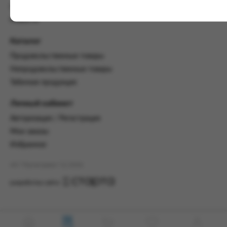
настоящим Соглашением.
Пользовательское соглашение
Предмет и порядок заключения
Новости
соглашения:
Каталог
2.1. Предметом Соглашения является оказание
Заказчику услуг по оформлению заказа (далее -
Продовольственные товары
Заказ) на формирование и вручение передачи
Непродовольственные товары
ПОО.
Табачная продукция
2.2. Настоящее Соглашение считается
заключенным после прохождения Заказчиком
Личный кабинет
процедуры принятия условий данного
Авторизация / Регистрация
Соглашения на сайте www.промсервис.рус
посредством установки галочки в разделе «Я
Мои заказы
ознакомлен и согласен с условиями
Избранное
Соглашения».
АО "Промсервис" (c) 2026
2.3. Заказчик выбирает учреждение
и заполняет Заказ на передачу товаров в
разработка сайта
соответствии с инструкциями, размещенными
на сайте Исполнителя, с указанием
информации о лице, которому необходимо
вручить передачу (фамилия, имя отчество,
день, месяц и год рождения).