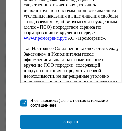
следственных изоляторах уголовно-
исполнительной системы и/или отбывающим
уголовные наказания в виде лишения свободы
– подозреваемым, обвиняемым и осужденным
ПРОМСЕРВИС.РУС
(далее - ПОО) посредством сервиса по
формированию и вручению передач
сервис удалённого формирования заказов
www.промсервис.рус
АО «Промсервис».
support@fguppromservis.ru
1.2. Настоящее Соглашение заключается между
Заказчиком и Исполнителем перед
Время работы поддержки:
оформлением заказа на формирование и
Пн - Чт, 8.00 - 17.00
вручение ПОО передачи, содержащей
Пт - 8.00 - 16.00
продукты питания и предметы первой
по местному времени выбранного ФКУ
необходимости, не запрещенные уголовно-
процессуальным и уголовно-исполнительным
законодательством (далее - передача).
Формирование и вручение передач
Информация
осуществляется Исполнителем
Я ознакомился(-ась) с пользовательским
непосредственно на территории следственного
Информация о доставке и оплате
соглашением
изолятора или исправительного учреждения
Часто задаваемые вопросы
ФСИН России. Соглашение может быть
заключено только в случае согласия Заказчика
Контакты
Закрыть
со всеми условиями, оговоренными
Политика конфиденциальности