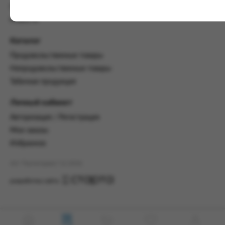
настоящим Соглашением.
Пользовательское соглашение
Предмет и порядок заключения
Новости
соглашения:
Каталог
2.1. Предметом Соглашения является оказание
Заказчику услуг по оформлению заказа (далее -
Продовольственные товары
Заказ) на формирование и вручение передачи
Непродовольственные товары
ПОО.
Табачная продукция
2.2. Настоящее Соглашение считается
заключенным после прохождения Заказчиком
Личный кабинет
процедуры принятия условий данного
Авторизация / Регистрация
Соглашения на сайте www.промсервис.рус
посредством установки галочки в разделе «Я
Мои заказы
ознакомлен и согласен с условиями
Избранное
Соглашения».
АО "Промсервис" (c) 2026
2.3. Заказчик выбирает учреждение
и заполняет Заказ на передачу товаров в
разработка сайта
соответствии с инструкциями, размещенными
на сайте Исполнителя, с указанием
информации о лице, которому необходимо
вручить передачу (фамилия, имя отчество,
день, месяц и год рождения).