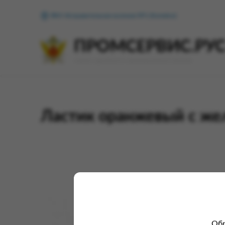
ФКУ Исправительная колония №1 (Копейск)
ПРОМСЕРВИС.РУ
сервис удалённого формирования заказов
Ластик оранжевый с же
Обр