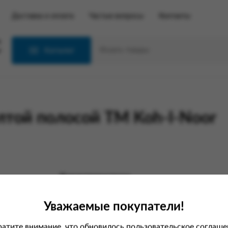
Доставка и оплата
Частые вопросы
Контакты
С
Каталог
лтой полосой ТМ Koh-I-Noor
Характеристики
Вес
Уважаемые покупатели!
атите внимание, что обновилось пользовательское соглаше