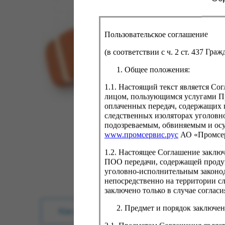
Пользовательское соглашение
(в соответствии с ч. 2 ст. 437 Гра
Общее положения:
1.1. Настоящий текст является С
лицом, пользующимся услугами Пр
оплаченных передач, содержащих 
следственных изоляторах уголовн
подозреваемым, обвиняемым и ос
www.промсервис.рус
АО «Промсе
1.2. Настоящее Соглашение заклю
ПОО передачи, содержащей проду
уголовно-исполнительным законод
непосредственно на территории с
заключено только в случае согла
Предмет и порядок заключен
Как купить?
Оплата