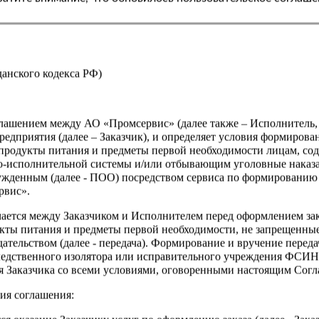
жданского кодекса РФ)
оглашением между АО «Промсервис» (далее также – Исполнитель
едприятия (далее – Заказчик), и определяет условия формирова
продукты питания и предметы первой необходимости лицам, со
о-исполнительной системы и/или отбывающим уголовные наказа
ужденным (далее - ПОО) посредством сервиса по формированию
рвис».
чается между Заказчиком и Исполнителем перед оформлением за
кты питания и предметы первой необходимости, не запрещенны
ательством (далее - передача). Формирование и вручение перед
ледственного изолятора или исправительного учреждения ФСИ
сия Заказчика со всеми условиями, оговоренными настоящим Сог
ия соглашения: