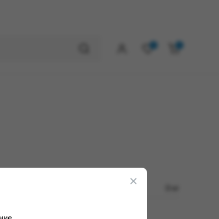
0
0
0 кг
ние.