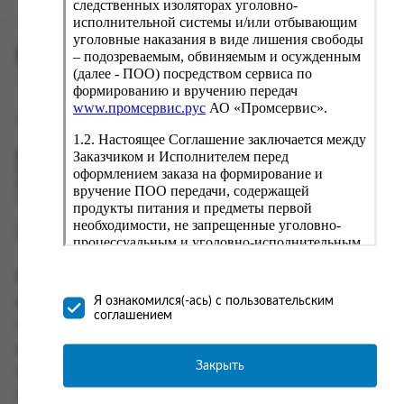
следственных изоляторах уголовно-
исполнительной системы и/или отбывающим
уголовные наказания в виде лишения свободы
ПРОМСЕРВИС.РУС
– подозреваемым, обвиняемым и осужденным
(далее - ПОО) посредством сервиса по
сервис удалённого формирования заказов
формированию и вручению передач
www.промсервис.рус
АО «Промсервис».
support@fguppromservis.ru
1.2. Настоящее Соглашение заключается между
Заказчиком и Исполнителем перед
Время работы поддержки:
Пн - Чт, 8.00 - 17.00
оформлением заказа на формирование и
Пт - 8.00 - 16.00
вручение ПОО передачи, содержащей
по местному времени выбранного ФКУ
продукты питания и предметы первой
необходимости, не запрещенные уголовно-
процессуальным и уголовно-исполнительным
законодательством (далее - передача).
Формирование и вручение передач
Информация
осуществляется Исполнителем
Я ознакомился(-ась) с пользовательским
Информация о доставке и оплате
непосредственно на территории следственного
соглашением
изолятора или исправительного учреждения
Часто задаваемые вопросы
ФСИН России. Соглашение может быть
Контакты
заключено только в случае согласия Заказчика
Закрыть
Политика конфиденциальности
со всеми условиями, оговоренными
настоящим Соглашением.
Пользовательское соглашение