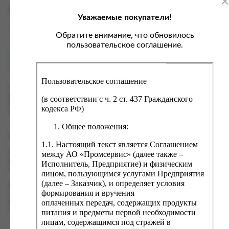
ка, крупа, макаронные изделия
ксофонные карты связи
Характеристики
Уважаемые покупатели!
со, птица, колбасы
кстиль, одежда, обувь, белье
Вес
0 кг
ощи, зелень, фрукты, ягоды
аковочные пакеты
Обратите внимание, что обновилось
пользовательское соглашение.
ченье, пряники, вафли, зефир
зяйственные товары
Как купить?
Оплата
ба, икра, морепродукты
ектротовары
Пользовательское соглашение
хар, соль, приправы, специи
Оформить заказ на нашем сайте легко. Просто добавьте
выбранные товары в корзину, а затем перейдите на страницу
ортивное питание
(в соответствии с ч. 2 ст. 437 Гражданского
Корзина, проверьте правильность заказанных позиций и
кодекса РФ)
вары для животных
нажмите кнопку «Оформить заказ».
Общее положения:
рты, пирожные, кексы, рулеты
Оформление заказа
1.1. Настоящий текст является Соглашением
ляльные и кошерные продукты
Проверьте правильность ввода информации: позиции заказа,
между АО «Промсервис» (далее также –
еб, хлебобулочные изделия
выбор местоположения, данные о покупателе. Нажмите
Исполнитель, Предприятие) и физическим
кнопку «Оформить заказ».
лицом, пользующимся услугами Предприятия
й, кофе, какао
(далее – Заказчик), и определяет условия
Наш сервис запоминает данные о пользователе, информацию
псы, сухарики, сухофрукты, орехи, семечки
формирования и вручения
о заказе и в следующий раз предложит вам повторить к
оплаченных передач, содержащих продукты
вводу данные предыдущего заказа. Если условия вам не
колад, шоколадные батончики
подходят, выбирайте другие варианты.
питания и предметы первой необходимости
лицам, содержащимся под стражей в