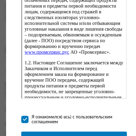
питания и предметы первой необходимости
Наш сервис запоминает данные о пользователе, информацию
о заказе и в следующий раз предложит вам повторить к
лицам, содержащимся под стражей в
вводу данные предыдущего заказа. Если условия вам не
следственных изоляторах уголовно-
подходят, выбирайте другие варианты.
исполнительной системы и/или отбывающим
уголовные наказания в виде лишения свободы
– подозреваемым, обвиняемым и осужденным
(далее - ПОО) посредством сервиса по
формированию и вручению передач
ПРОМСЕРВИС.РУС
www.промсервис.рус
АО «Промсервис».
сервис удалённого формирования заказов
1.2. Настоящее Соглашение заключается между
Заказчиком и Исполнителем перед
support@fguppromservis.ru
оформлением заказа на формирование и
вручение ПОО передачи, содержащей
Время работы поддержки:
продукты питания и предметы первой
Пн - Чт, 8.00 - 17.00
необходимости, не запрещенные уголовно-
Пт - 8.00 - 16.00
процессуальным и уголовно-исполнительным
по местному времени выбранного ФКУ
законодательством (далее - передача).
Формирование и вручение передач
осуществляется Исполнителем
Я ознакомился(-ась) с пользовательским
непосредственно на территории следственного
соглашением
Информация
изолятора или исправительного учреждения
ФСИН России. Соглашение может быть
Информация о доставке и оплате