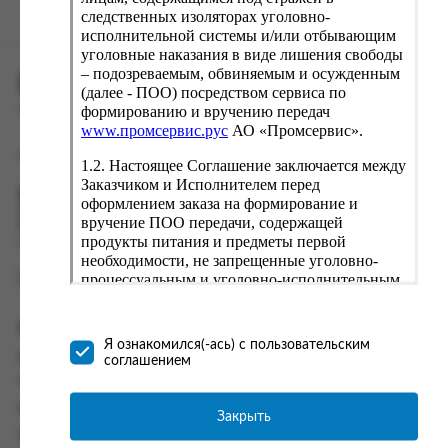
следственных изоляторах уголовно-
исполнительной системы и/или отбывающим
уголовные наказания в виде лишения свободы
– подозреваемым, обвиняемым и осужденным
ПРОМСЕРВИС.РУС
(далее - ПОО) посредством сервиса по
формированию и вручению передач
сервис удалённого формирования заказов
www.промсервис.рус
АО «Промсервис».
support@fguppromservis.ru
1.2. Настоящее Соглашение заключается между
Заказчиком и Исполнителем перед
Время работы поддержки:
оформлением заказа на формирование и
Пн - Чт, 8.00 - 17.00
вручение ПОО передачи, содержащей
Пт - 8.00 - 16.00
продукты питания и предметы первой
по местному времени выбранного ФКУ
необходимости, не запрещенные уголовно-
процессуальным и уголовно-исполнительным
законодательством (далее - передача).
Формирование и вручение передач
Информация
осуществляется Исполнителем
Я ознакомился(-ась) с пользовательским
непосредственно на территории следственного
Информация о доставке и оплате
соглашением
изолятора или исправительного учреждения
Часто задаваемые вопросы
ФСИН России. Соглашение может быть
заключено только в случае согласия Заказчика
Контакты
Закрыть
со всеми условиями, оговоренными
Политика конфиденциальности