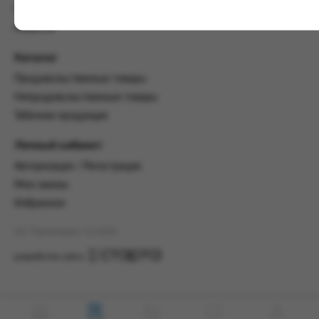
настоящим Соглашением.
Пользовательское соглашение
Предмет и порядок заключения
Новости
соглашения:
Каталог
2.1. Предметом Соглашения является оказание
Заказчику услуг по оформлению заказа (далее -
Продовольственные товары
Заказ) на формирование и вручение передачи
Непродовольственные товары
ПОО.
Табачная продукция
2.2. Настоящее Соглашение считается
заключенным после прохождения Заказчиком
Личный кабинет
процедуры принятия условий данного
Авторизация / Регистрация
Соглашения на сайте www.промсервис.рус
посредством установки галочки в разделе «Я
Мои заказы
ознакомлен и согласен с условиями
Избранное
Соглашения».
АО "Промсервис" (c) 2026
2.3. Заказчик выбирает учреждение
и заполняет Заказ на передачу товаров в
разработка сайта
соответствии с инструкциями, размещенными
на сайте Исполнителя, с указанием
информации о лице, которому необходимо
вручить передачу (фамилия, имя отчество,
день, месяц и год рождения).