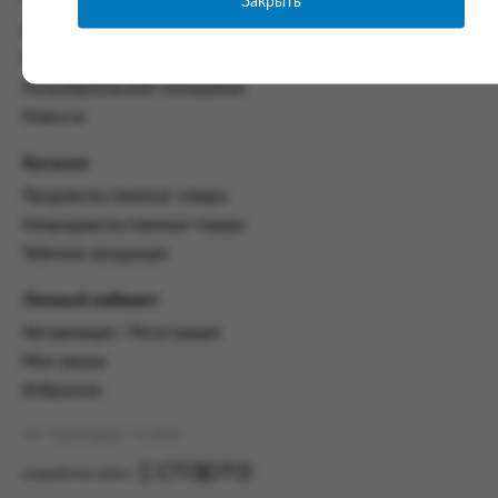
Закрыть
Часто задаваемые вопросы
со всеми условиями, оговоренными
Контакты
настоящим Соглашением.
Политика конфиденциальности
Предмет и порядок заключения
Пользовательское соглашение
соглашения:
Новости
2.1. Предметом Соглашения является оказание
Заказчику услуг по оформлению заказа (далее -
Каталог
Заказ) на формирование и вручение передачи
Продовольственные товары
ПОО.
Непродовольственные товары
2.2. Настоящее Соглашение считается
Табачная продукция
заключенным после прохождения Заказчиком
процедуры принятия условий данного
Личный кабинет
Соглашения на сайте www.промсервис.рус
посредством установки галочки в разделе «Я
Авторизация / Регистрация
ознакомлен и согласен с условиями
Мои заказы
Соглашения».
Избранное
2.3. Заказчик выбирает учреждение
и заполняет Заказ на передачу товаров в
АО "Промсервис" (c) 2026
соответствии с инструкциями, размещенными
на сайте Исполнителя, с указанием
разработка сайта
информации о лице, которому необходимо