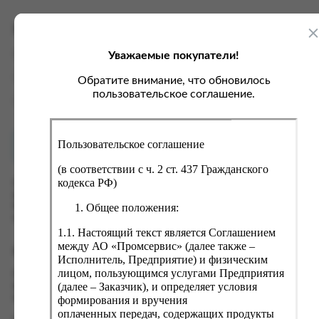
ка, крупа, макаронные изделия
ксофонные карты связи
со, птица, колбасы
кстиль, одежда, обувь, белье
Характеристики
ощи, зелень, фрукты, ягоды
аковочные пакеты
Уважаемые покупатели!
Вес
0 кг
ченье, пряники, вафли, зефир
зяйственные товары
Производитель
ООО "РАДУГА-ПЛЮС"
Обратите внимание, что обновилось
ба, икра, морепродукты
ектротовары
пользовательское соглашение.
Страна
Россия
хар, соль, приправы, специи
ортивное питание
Пользовательское соглашение
Как купить?
Оплата
вары для животных
(в соответствии с ч. 2 ст. 437 Гражданского
рты, пирожные, кексы, рулеты
кодекса РФ)
Оформить заказ на нашем сайте легко. Просто добавьте
выбранные товары в корзину, а затем перейдите на страницу
ляльные и кошерные продукты
Общее положения:
Корзина, проверьте правильность заказанных позиций и
нажмите кнопку «Оформить заказ».
еб, хлебобулочные изделия
1.1. Настоящий текст является Соглашением
й, кофе, какао
между АО «Промсервис» (далее также –
Оформление заказа
Исполнитель, Предприятие) и физическим
псы, сухарики, сухофрукты, орехи, семечки
лицом, пользующимся услугами Предприятия
Проверьте правильность ввода информации: позиции заказа,
(далее – Заказчик), и определяет условия
выбор местоположения, данные о покупателе. Нажмите
колад, шоколадные батончики
кнопку «Оформить заказ».
формирования и вручения
оплаченных передач, содержащих продукты