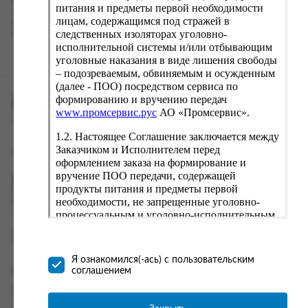
Наш сервис запоминает данные о пользователе, информацию
питания и предметы первой необходимости
о заказе и в следующий раз предложит вам повторить к
лицам, содержащимся под стражей в
вводу данные предыдущего заказа. Если условия вам не
следственных изоляторах уголовно-
подходят, выбирайте другие варианты.
исполнительной системы и/или отбывающим
уголовные наказания в виде лишения свободы
– подозреваемым, обвиняемым и осужденным
(далее - ПОО) посредством сервиса по
формированию и вручению передач
ПРОМСЕРВИС.РУС
www.промсервис.рус
АО «Промсервис».
сервис удалённого формирования заказов
1.2. Настоящее Соглашение заключается между
Заказчиком и Исполнителем перед
support@fguppromservis.ru
оформлением заказа на формирование и
вручение ПОО передачи, содержащей
Время работы поддержки:
продукты питания и предметы первой
Пн - Чт, 8.00 - 17.00
необходимости, не запрещенные уголовно-
Пт - 8.00 - 16.00
по местному времени выбранного ФКУ
процессуальным и уголовно-исполнительным
законодательством (далее - передача).
Формирование и вручение передач
осуществляется Исполнителем
Я ознакомился(-ась) с пользовательским
непосредственно на территории следственного
соглашением
Информация
изолятора или исправительного учреждения
ФСИН России. Соглашение может быть
Информация о доставке и оплате
заключено только в случае согласия Заказчика