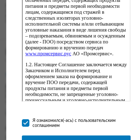
оплаченных передач, содержащих продукты
питания и предметы первой необходимости
Наш сервис запоминает данные о пользователе, информацию
о заказе и в следующий раз предложит вам повторить к
лицам, содержащимся под стражей в
вводу данные предыдущего заказа. Если условия вам не
следственных изоляторах уголовно-
подходят, выбирайте другие варианты.
исполнительной системы и/или отбывающим
уголовные наказания в виде лишения свободы
– подозреваемым, обвиняемым и осужденным
(далее - ПОО) посредством сервиса по
формированию и вручению передач
ПРОМСЕРВИС.РУС
www.промсервис.рус
АО «Промсервис».
сервис удалённого формирования заказов
1.2. Настоящее Соглашение заключается между
Заказчиком и Исполнителем перед
support@fguppromservis.ru
оформлением заказа на формирование и
вручение ПОО передачи, содержащей
Время работы поддержки:
продукты питания и предметы первой
Пн - Чт, 8.00 - 17.00
необходимости, не запрещенные уголовно-
Пт - 8.00 - 16.00
процессуальным и уголовно-исполнительным
по местному времени выбранного ФКУ
законодательством (далее - передача).
Формирование и вручение передач
осуществляется Исполнителем
Я ознакомился(-ась) с пользовательским
непосредственно на территории следственного
соглашением
Информация
изолятора или исправительного учреждения
ФСИН России. Соглашение может быть
Информация о доставке и оплате