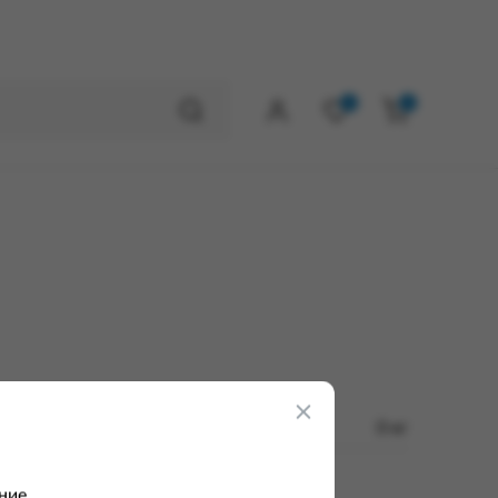
0
0
0 кг
ние.