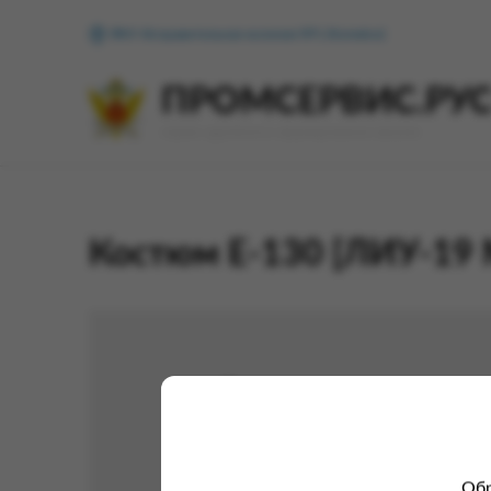
ФКУ Исправительная колония №1 (Копейск)
ПРОМСЕРВИС.РУ
сервис удалённого формирования заказов
Костюм Е-130 [ЛИУ-19 
Обр