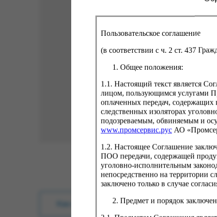
Пользовательское соглашение
(в соответствии с ч. 2 ст. 437 Гра
Общее положения:
1.1. Настоящий текст является С
лицом, пользующимся услугами Пр
оплаченных передач, содержащих 
следственных изоляторах уголовн
подозреваемым, обвиняемым и ос
www.промсервис.рус
АО «Промсе
1.2. Настоящее Соглашение заклю
ПОО передачи, содержащей проду
уголовно-исполнительным законод
непосредственно на территории с
заключено только в случае согла
Предмет и порядок заключен
Как купить?
Оплата