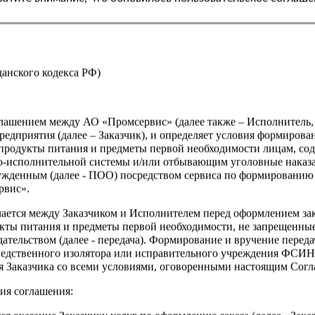
жданского кодекса РФ)
оглашением между АО «Промсервис» (далее также – Исполнитель
едприятия (далее – Заказчик), и определяет условия формирова
продукты питания и предметы первой необходимости лицам, со
о-исполнительной системы и/или отбывающим уголовные наказа
ужденным (далее - ПОО) посредством сервиса по формированию
рвис».
чается между Заказчиком и Исполнителем перед оформлением за
кты питания и предметы первой необходимости, не запрещенны
ательством (далее - передача). Формирование и вручение перед
ледственного изолятора или исправительного учреждения ФСИ
сия Заказчика со всеми условиями, оговоренными настоящим Сог
ия соглашения: