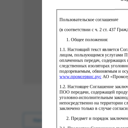
Пользовательское соглашение
(в соответствии с ч. 2 ст. 437 Гра
Общее положения:
1.1. Настоящий текст является С
лицом, пользующимся услугами Пр
оплаченных передач, содержащих 
следственных изоляторах уголовн
подозреваемым, обвиняемым и ос
www.промсервис.рус
АО «Промсе
1.2. Настоящее Соглашение заклю
ПОО передачи, содержащей проду
уголовно-исполнительным законод
непосредственно на территории с
заключено только в случае согла
Предмет и порядок заключен
Как купить?
Оплата