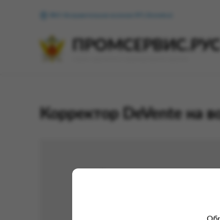
ФКУ Исправительная колония №1 (Копейск)
ПРОМСЕРВИС.РУ
сервис удалённого формирования заказов
Корректор DeVente на в
Обр