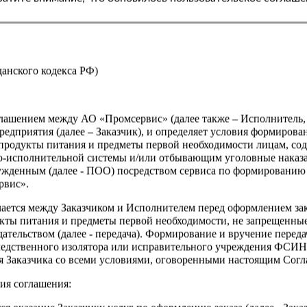
Страна
жданского кодекса РФ)
оглашением между АО «Промсервис» (далее также – Исполнитель
едприятия (далее – Заказчик), и определяет условия формирова
продукты питания и предметы первой необходимости лицам, со
о-исполнительной системы и/или отбывающим уголовные наказа
ужденным (далее - ПОО) посредством сервиса по формированию
рвис».
чается между Заказчиком и Исполнителем перед оформлением за
кты питания и предметы первой необходимости, не запрещенны
ательством (далее - передача). Формирование и вручение перед
ледственного изолятора или исправительного учреждения ФСИ
сия Заказчика со всеми условиями, оговоренными настоящим Сог
ия соглашения: