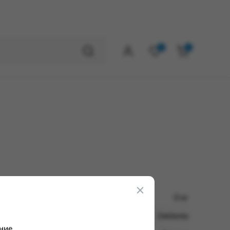
0
0
0 кг
DeVente
ние.