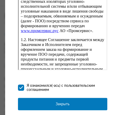
следственных изоляторах уголовно-
исполнительной системы и/или отбывающим
уголовные наказания в виде лишения свободы
ПРОМСЕРВИС.РУС
– подозреваемым, обвиняемым и осужденным
(далее - ПОО) посредством сервиса по
сервис удалённого формирования заказов
формированию и вручению передач
www.промсервис.рус
АО «Промсервис».
support@fguppromservis.ru
1.2. Настоящее Соглашение заключается между
Заказчиком и Исполнителем перед
Время работы поддержки:
Пн - Чт, 8.00 - 17.00
оформлением заказа на формирование и
Пт - 8.00 - 16.00
вручение ПОО передачи, содержащей
по местному времени выбранного ФКУ
продукты питания и предметы первой
необходимости, не запрещенные уголовно-
процессуальным и уголовно-исполнительным
законодательством (далее - передача).
Формирование и вручение передач
Информация
осуществляется Исполнителем
Я ознакомился(-ась) с пользовательским
Информация о доставке и оплате
непосредственно на территории следственного
соглашением
изолятора или исправительного учреждения
Часто задаваемые вопросы
ФСИН России. Соглашение может быть
Контакты
заключено только в случае согласия Заказчика
Закрыть
Политика конфиденциальности
со всеми условиями, оговоренными
настоящим Соглашением.
Пользовательское соглашение