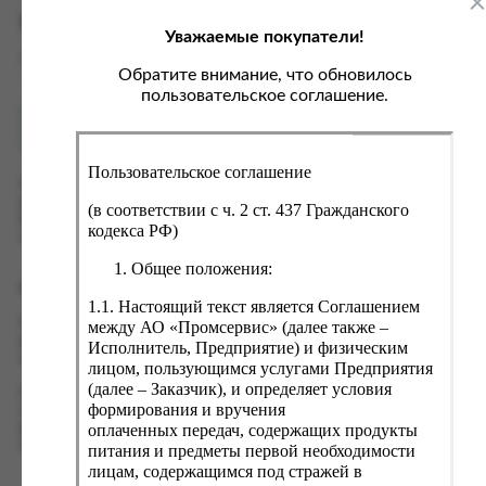
ка, крупа, макаронные изделия
ксофонные карты связи
Характеристики
Уважаемые покупатели!
со, птица, колбасы
кстиль, одежда, обувь, белье
Вес
0.1 кг
ощи, зелень, фрукты, ягоды
аковочные пакеты
Обратите внимание, что обновилось
пользовательское соглашение.
ченье, пряники, вафли, зефир
зяйственные товары
Как купить?
Оплата
ба, икра, морепродукты
ектротовары
Пользовательское соглашение
хар, соль, приправы, специи
Оформить заказ на нашем сайте легко. Просто добавьте
выбранные товары в корзину, а затем перейдите на страницу
ортивное питание
(в соответствии с ч. 2 ст. 437 Гражданского
Корзина, проверьте правильность заказанных позиций и
кодекса РФ)
вары для животных
нажмите кнопку «Оформить заказ».
Общее положения:
рты, пирожные, кексы, рулеты
Оформление заказа
1.1. Настоящий текст является Соглашением
ляльные и кошерные продукты
Проверьте правильность ввода информации: позиции заказа,
между АО «Промсервис» (далее также –
еб, хлебобулочные изделия
выбор местоположения, данные о покупателе. Нажмите
Исполнитель, Предприятие) и физическим
кнопку «Оформить заказ».
лицом, пользующимся услугами Предприятия
й, кофе, какао
(далее – Заказчик), и определяет условия
Наш сервис запоминает данные о пользователе, информацию
псы, сухарики, сухофрукты, орехи, семечки
формирования и вручения
о заказе и в следующий раз предложит вам повторить к
оплаченных передач, содержащих продукты
вводу данные предыдущего заказа. Если условия вам не
колад, шоколадные батончики
подходят, выбирайте другие варианты.
питания и предметы первой необходимости
лицам, содержащимся под стражей в