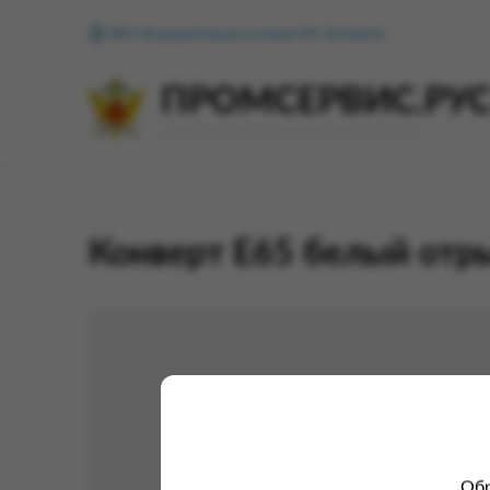
ФКУ Исправительная колония №1 (Копейск)
ПРОМСЕРВИС.РУ
сервис удалённого формирования заказов
Конверт Е65 белый отр
Обр