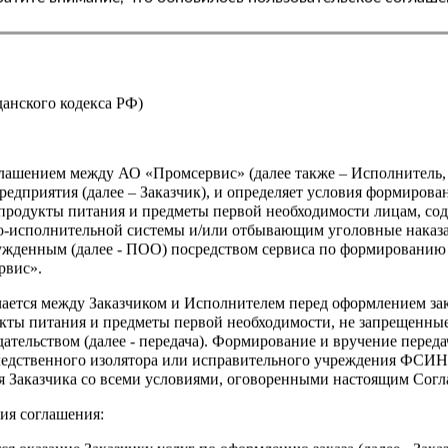
жданского кодекса РФ)
оглашением между АО «Промсервис» (далее также – Исполнитель
едприятия (далее – Заказчик), и определяет условия формирова
продукты питания и предметы первой необходимости лицам, со
о-исполнительной системы и/или отбывающим уголовные наказа
ужденным (далее - ПОО) посредством сервиса по формированию
рвис».
чается между Заказчиком и Исполнителем перед оформлением за
кты питания и предметы первой необходимости, не запрещенны
ательством (далее - передача). Формирование и вручение перед
ледственного изолятора или исправительного учреждения ФСИ
сия Заказчика со всеми условиями, оговоренными настоящим Сог
ия соглашения: