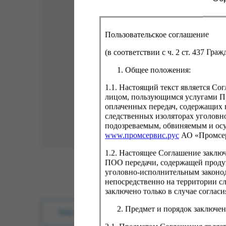
Пользовательское соглашение
(в соответствии с ч. 2 ст. 437 Гра
Общее положения:
1.1. Настоящий текст является С
лицом, пользующимся услугами Пр
оплаченных передач, содержащих 
следственных изоляторах уголовн
подозреваемым, обвиняемым и ос
www.промсервис.рус
АО «Промсе
1.2. Настоящее Соглашение заклю
ПОО передачи, содержащей проду
уголовно-исполнительным законод
непосредственно на территории с
заключено только в случае согла
Предмет и порядок заключен
Как купить?
Оплата