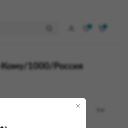
0
0
а-Кому/1000/Россия
0 кг
ние.