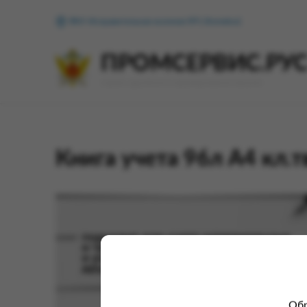
ФКУ Исправительная колония №1 (Копейск)
ПРОМСЕРВИС.РУ
сервис удалённого формирования заказов
Книга учета 96л А4 кл.
Обр