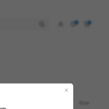
0
0
0.1 кг
ние.