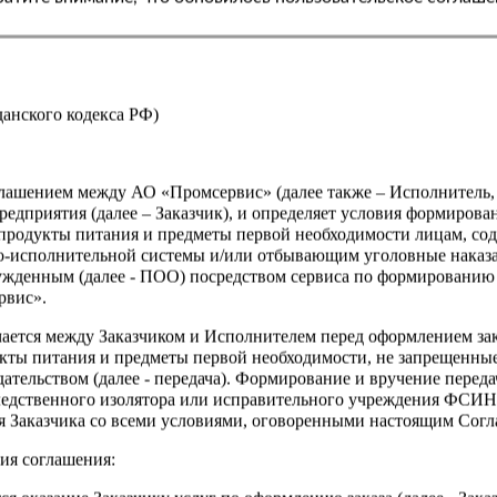
Производитель
Страна
жданского кодекса РФ)
оглашением между АО «Промсервис» (далее также – Исполнитель
едприятия (далее – Заказчик), и определяет условия формирова
продукты питания и предметы первой необходимости лицам, со
о-исполнительной системы и/или отбывающим уголовные наказа
ужденным (далее - ПОО) посредством сервиса по формированию
рвис».
чается между Заказчиком и Исполнителем перед оформлением за
кты питания и предметы первой необходимости, не запрещенны
ательством (далее - передача). Формирование и вручение перед
ледственного изолятора или исправительного учреждения ФСИ
сия Заказчика со всеми условиями, оговоренными настоящим Сог
ия соглашения: