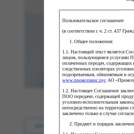
Пользовательское соглашение
(в соответствии с ч. 2 ст. 437 Гра
Общее положения:
1.1. Настоящий текст является С
лицом, пользующимся услугами Пр
оплаченных передач, содержащих 
следственных изоляторах уголовн
подозреваемым, обвиняемым и ос
www.промсервис.рус
АО «Промсе
1.2. Настоящее Соглашение заклю
ПОО передачи, содержащей проду
уголовно-исполнительным законод
непосредственно на территории с
заключено только в случае согла
Предмет и порядок заключен
Как купить?
Оплата