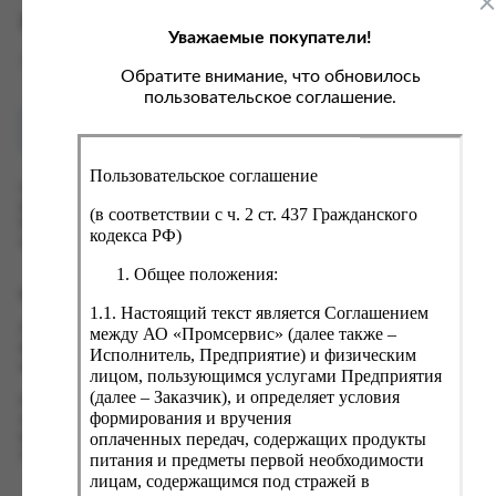
ка, крупа, макаронные изделия
ксофонные карты связи
Характеристики
Уважаемые покупатели!
со, птица, колбасы
кстиль, одежда, обувь, белье
Вес
0 кг
ощи, зелень, фрукты, ягоды
аковочные пакеты
Обратите внимание, что обновилось
пользовательское соглашение.
ченье, пряники, вафли, зефир
зяйственные товары
Как купить?
Оплата
ба, икра, морепродукты
ектротовары
Пользовательское соглашение
хар, соль, приправы, специи
Оформить заказ на нашем сайте легко. Просто добавьте
выбранные товары в корзину, а затем перейдите на страницу
ортивное питание
(в соответствии с ч. 2 ст. 437 Гражданского
Корзина, проверьте правильность заказанных позиций и
кодекса РФ)
вары для животных
нажмите кнопку «Оформить заказ».
Общее положения:
рты, пирожные, кексы, рулеты
Оформление заказа
1.1. Настоящий текст является Соглашением
ляльные и кошерные продукты
Проверьте правильность ввода информации: позиции заказа,
между АО «Промсервис» (далее также –
еб, хлебобулочные изделия
выбор местоположения, данные о покупателе. Нажмите
Исполнитель, Предприятие) и физическим
кнопку «Оформить заказ».
лицом, пользующимся услугами Предприятия
й, кофе, какао
(далее – Заказчик), и определяет условия
Наш сервис запоминает данные о пользователе, информацию
псы, сухарики, сухофрукты, орехи, семечки
формирования и вручения
о заказе и в следующий раз предложит вам повторить к
оплаченных передач, содержащих продукты
вводу данные предыдущего заказа. Если условия вам не
колад, шоколадные батончики
подходят, выбирайте другие варианты.
питания и предметы первой необходимости
лицам, содержащимся под стражей в