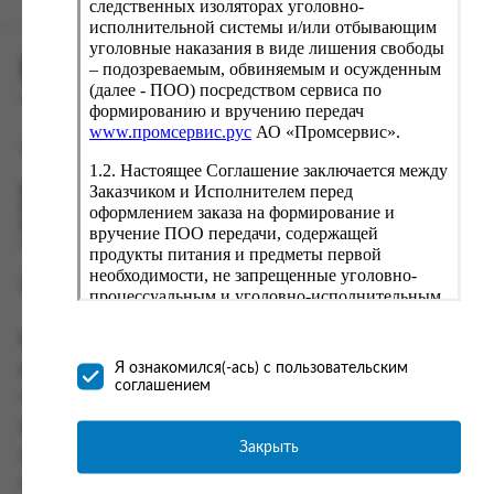
следственных изоляторах уголовно-
исполнительной системы и/или отбывающим
уголовные наказания в виде лишения свободы
ПРОМСЕРВИС.РУС
– подозреваемым, обвиняемым и осужденным
(далее - ПОО) посредством сервиса по
сервис удалённого формирования заказов
формированию и вручению передач
www.промсервис.рус
АО «Промсервис».
support@fguppromservis.ru
1.2. Настоящее Соглашение заключается между
Заказчиком и Исполнителем перед
Время работы поддержки:
Пн - Чт, 8.00 - 17.00
оформлением заказа на формирование и
Пт - 8.00 - 16.00
вручение ПОО передачи, содержащей
по местному времени выбранного ФКУ
продукты питания и предметы первой
необходимости, не запрещенные уголовно-
процессуальным и уголовно-исполнительным
законодательством (далее - передача).
Формирование и вручение передач
Информация
осуществляется Исполнителем
Я ознакомился(-ась) с пользовательским
Информация о доставке и оплате
непосредственно на территории следственного
соглашением
изолятора или исправительного учреждения
Часто задаваемые вопросы
ФСИН России. Соглашение может быть
Контакты
заключено только в случае согласия Заказчика
Закрыть
Политика конфиденциальности
со всеми условиями, оговоренными
настоящим Соглашением.
Пользовательское соглашение