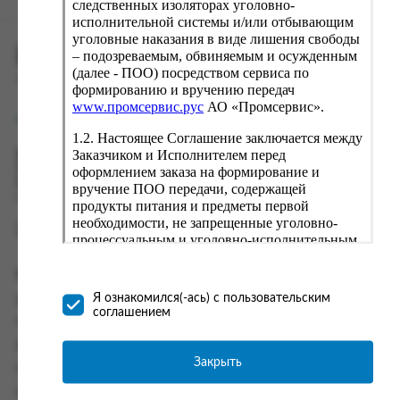
следственных изоляторах уголовно-
исполнительной системы и/или отбывающим
уголовные наказания в виде лишения свободы
ПРОМСЕРВИС.РУС
– подозреваемым, обвиняемым и осужденным
(далее - ПОО) посредством сервиса по
сервис удалённого формирования заказов
формированию и вручению передач
www.промсервис.рус
АО «Промсервис».
support@fguppromservis.ru
1.2. Настоящее Соглашение заключается между
Заказчиком и Исполнителем перед
Время работы поддержки:
Пн - Чт, 8.00 - 17.00
оформлением заказа на формирование и
Пт - 8.00 - 16.00
вручение ПОО передачи, содержащей
по местному времени выбранного ФКУ
продукты питания и предметы первой
необходимости, не запрещенные уголовно-
процессуальным и уголовно-исполнительным
законодательством (далее - передача).
Формирование и вручение передач
Информация
осуществляется Исполнителем
Я ознакомился(-ась) с пользовательским
Информация о доставке и оплате
непосредственно на территории следственного
соглашением
изолятора или исправительного учреждения
Часто задаваемые вопросы
ФСИН России. Соглашение может быть
Контакты
заключено только в случае согласия Заказчика
Закрыть
Политика конфиденциальности
со всеми условиями, оговоренными
настоящим Соглашением.
Пользовательское соглашение