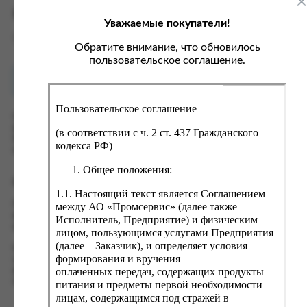
ка, крупа, макаронные изделия
ксофонные карты связи
Характеристики
Уважаемые покупатели!
со, птица, колбасы
кстиль, одежда, обувь, белье
Вес
0 кг
ощи, зелень, фрукты, ягоды
аковочные пакеты
Обратите внимание, что обновилось
пользовательское соглашение.
ченье, пряники, вафли, зефир
зяйственные товары
Как купить?
Оплата
ба, икра, морепродукты
ектротовары
Пользовательское соглашение
хар, соль, приправы, специи
Оформить заказ на нашем сайте легко. Просто добавьте
выбранные товары в корзину, а затем перейдите на страницу
ортивное питание
(в соответствии с ч. 2 ст. 437 Гражданского
Корзина, проверьте правильность заказанных позиций и
кодекса РФ)
вары для животных
нажмите кнопку «Оформить заказ».
Общее положения:
рты, пирожные, кексы, рулеты
Оформление заказа
1.1. Настоящий текст является Соглашением
ляльные и кошерные продукты
Проверьте правильность ввода информации: позиции заказа,
между АО «Промсервис» (далее также –
еб, хлебобулочные изделия
выбор местоположения, данные о покупателе. Нажмите
Исполнитель, Предприятие) и физическим
кнопку «Оформить заказ».
лицом, пользующимся услугами Предприятия
й, кофе, какао
(далее – Заказчик), и определяет условия
Наш сервис запоминает данные о пользователе, информацию
псы, сухарики, сухофрукты, орехи, семечки
формирования и вручения
о заказе и в следующий раз предложит вам повторить к
оплаченных передач, содержащих продукты
вводу данные предыдущего заказа. Если условия вам не
колад, шоколадные батончики
подходят, выбирайте другие варианты.
питания и предметы первой необходимости
лицам, содержащимся под стражей в