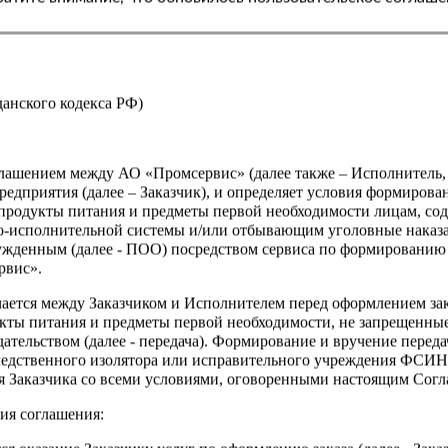
жданского кодекса РФ)
оглашением между АО «Промсервис» (далее также – Исполнитель
едприятия (далее – Заказчик), и определяет условия формирова
продукты питания и предметы первой необходимости лицам, со
о-исполнительной системы и/или отбывающим уголовные наказа
ужденным (далее - ПОО) посредством сервиса по формированию
рвис».
чается между Заказчиком и Исполнителем перед оформлением за
кты питания и предметы первой необходимости, не запрещенны
ательством (далее - передача). Формирование и вручение перед
ледственного изолятора или исправительного учреждения ФСИ
сия Заказчика со всеми условиями, оговоренными настоящим Сог
ия соглашения: