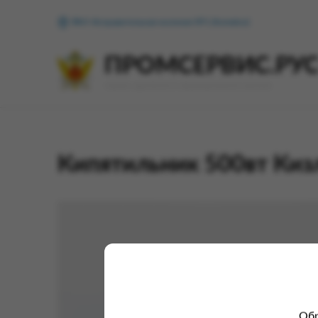
ФКУ Исправительная колония №1 (Копейск)
ПРОМСЕРВИС.РУ
сервис удалённого формирования заказов
Кипятильник 500вт Киз
Обр