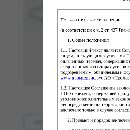
Пользовательское соглашение
(в соответствии с ч. 2 ст. 437 Гра
Общее положения:
1.1. Настоящий текст является С
лицом, пользующимся услугами Пр
оплаченных передач, содержащих 
следственных изоляторах уголовн
подозреваемым, обвиняемым и ос
www.промсервис.рус
АО «Промсе
1.2. Настоящее Соглашение заклю
ПОО передачи, содержащей проду
уголовно-исполнительным законод
непосредственно на территории с
заключено только в случае согла
Предмет и порядок заключен
Как купить?
Оплата