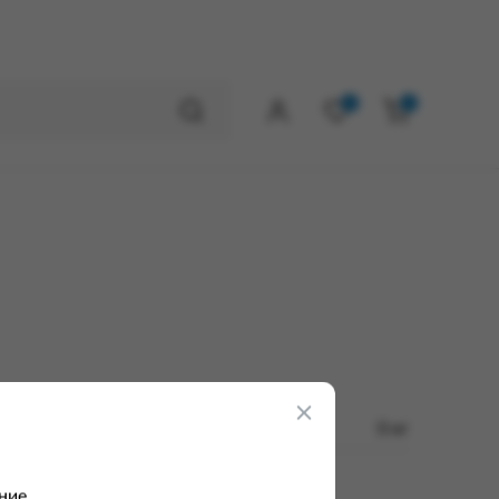
0
0
0 кг
ние.