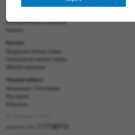
со всеми условиями, оговоренными
Контакты
настоящим Соглашением.
Политика конфиденциальности
Предмет и порядок заключения
Пользовательское соглашение
соглашения:
Новости
2.1. Предметом Соглашения является оказание
Заказчику услуг по оформлению заказа (далее -
Каталог
Заказ) на формирование и вручение передачи
Продовольственные товары
ПОО.
Непродовольственные товары
2.2. Настоящее Соглашение считается
Табачная продукция
заключенным после прохождения Заказчиком
процедуры принятия условий данного
Личный кабинет
Соглашения на сайте www.промсервис.рус
посредством установки галочки в разделе «Я
Авторизация / Регистрация
ознакомлен и согласен с условиями
Мои заказы
Соглашения».
Избранное
2.3. Заказчик выбирает учреждение
и заполняет Заказ на передачу товаров в
АО "Промсервис" (c) 2026
соответствии с инструкциями, размещенными
на сайте Исполнителя, с указанием
разработка сайта
информации о лице, которому необходимо