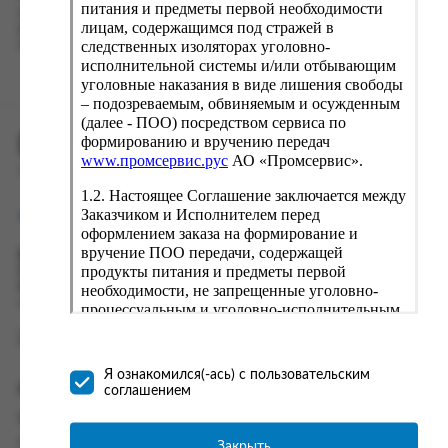
питания и предметы первой необходимости
о заказе и в следующий раз предложит вам повторить к
лицам, содержащимся под стражей в
вводу данные предыдущего заказа. Если условия вам не
следственных изоляторах уголовно-
подходят, выбирайте другие варианты.
исполнительной системы и/или отбывающим
уголовные наказания в виде лишения свободы
– подозреваемым, обвиняемым и осужденным
(далее - ПОО) посредством сервиса по
ПРОМСЕРВИС.РУС
формированию и вручению передач
www.промсервис.рус
АО «Промсервис».
сервис удалённого формирования заказов
1.2. Настоящее Соглашение заключается между
Заказчиком и Исполнителем перед
support@fguppromservis.ru
оформлением заказа на формирование и
вручение ПОО передачи, содержащей
Время работы поддержки:
продукты питания и предметы первой
Пн - Чт, 8.00 - 17.00
Пт - 8.00 - 16.00
необходимости, не запрещенные уголовно-
по местному времени выбранного ФКУ
процессуальным и уголовно-исполнительным
законодательством (далее - передача).
Формирование и вручение передач
осуществляется Исполнителем
Я ознакомился(-ась) с пользовательским
непосредственно на территории следственного
Информация
соглашением
изолятора или исправительного учреждения
Информация о доставке и оплате
ФСИН России. Соглашение может быть
заключено только в случае согласия Заказчика
Часто задаваемые вопросы
Закрыть