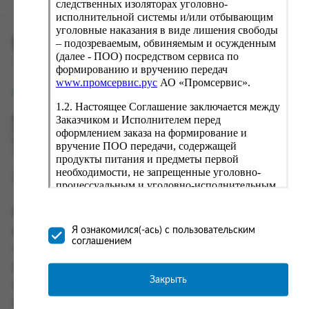
следственных изоляторах уголовно-
исполнительной системы и/или отбывающим
уголовные наказания в виде лишения свободы
ПРОМСЕРВИС.РУС
– подозреваемым, обвиняемым и осужденным
(далее - ПОО) посредством сервиса по
сервис удалённого формирования заказов
формированию и вручению передач
www.промсервис.рус
АО «Промсервис».
support@fguppromservis.ru
1.2. Настоящее Соглашение заключается между
Заказчиком и Исполнителем перед
Время работы поддержки:
Пн - Чт, 8.00 - 17.00
оформлением заказа на формирование и
Пт - 8.00 - 16.00
вручение ПОО передачи, содержащей
по местному времени выбранного ФКУ
продукты питания и предметы первой
необходимости, не запрещенные уголовно-
процессуальным и уголовно-исполнительным
законодательством (далее - передача).
Формирование и вручение передач
Информация
осуществляется Исполнителем
Я ознакомился(-ась) с пользовательским
Информация о доставке и оплате
непосредственно на территории следственного
соглашением
изолятора или исправительного учреждения
Часто задаваемые вопросы
ФСИН России. Соглашение может быть
Контакты
заключено только в случае согласия Заказчика
Закрыть
Политика конфиденциальности
со всеми условиями, оговоренными
настоящим Соглашением.
Пользовательское соглашение