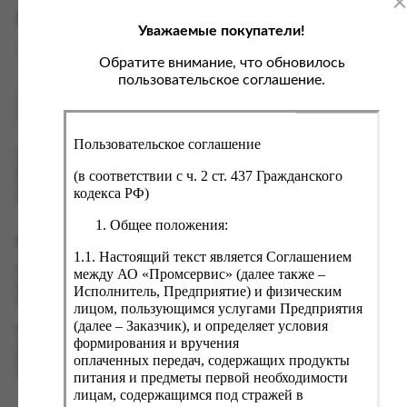
ка, крупа, макаронные изделия
ксофонные карты связи
Характеристики
Уважаемые покупатели!
со, птица, колбасы
кстиль, одежда, обувь, белье
Вес
0 кг
ощи, зелень, фрукты, ягоды
аковочные пакеты
Обратите внимание, что обновилось
пользовательское соглашение.
ченье, пряники, вафли, зефир
зяйственные товары
Как купить?
Оплата
ба, икра, морепродукты
ектротовары
Пользовательское соглашение
хар, соль, приправы, специи
Оформить заказ на нашем сайте легко. Просто добавьте
выбранные товары в корзину, а затем перейдите на страницу
ортивное питание
(в соответствии с ч. 2 ст. 437 Гражданского
Корзина, проверьте правильность заказанных позиций и
кодекса РФ)
вары для животных
нажмите кнопку «Оформить заказ».
Общее положения:
рты, пирожные, кексы, рулеты
Оформление заказа
1.1. Настоящий текст является Соглашением
ляльные и кошерные продукты
Проверьте правильность ввода информации: позиции заказа,
между АО «Промсервис» (далее также –
еб, хлебобулочные изделия
выбор местоположения, данные о покупателе. Нажмите
Исполнитель, Предприятие) и физическим
кнопку «Оформить заказ».
лицом, пользующимся услугами Предприятия
й, кофе, какао
(далее – Заказчик), и определяет условия
Наш сервис запоминает данные о пользователе, информацию
псы, сухарики, сухофрукты, орехи, семечки
формирования и вручения
о заказе и в следующий раз предложит вам повторить к
оплаченных передач, содержащих продукты
вводу данные предыдущего заказа. Если условия вам не
колад, шоколадные батончики
подходят, выбирайте другие варианты.
питания и предметы первой необходимости
лицам, содержащимся под стражей в