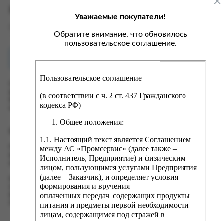
ка, крупа, макаронные изделия
ксофонные карты связи
Характеристики
Уважаемые покупатели!
со, птица, колбасы
кстиль, одежда, обувь, белье
Вес
0 кг
ощи, зелень, фрукты, ягоды
аковочные пакеты
Обратите внимание, что обновилось
пользовательское соглашение.
ченье, пряники, вафли, зефир
зяйственные товары
Как купить?
Оплата
ба, икра, морепродукты
ектротовары
Пользовательское соглашение
хар, соль, приправы, специи
Оформить заказ на нашем сайте легко. Просто добавьте
выбранные товары в корзину, а затем перейдите на страницу
ортивное питание
(в соответствии с ч. 2 ст. 437 Гражданского
Корзина, проверьте правильность заказанных позиций и
кодекса РФ)
вары для животных
нажмите кнопку «Оформить заказ».
Общее положения:
рты, пирожные, кексы, рулеты
Оформление заказа
1.1. Настоящий текст является Соглашением
ляльные и кошерные продукты
Проверьте правильность ввода информации: позиции заказа,
между АО «Промсервис» (далее также –
еб, хлебобулочные изделия
выбор местоположения, данные о покупателе. Нажмите
Исполнитель, Предприятие) и физическим
кнопку «Оформить заказ».
лицом, пользующимся услугами Предприятия
й, кофе, какао
(далее – Заказчик), и определяет условия
Наш сервис запоминает данные о пользователе, информацию
псы, сухарики, сухофрукты, орехи, семечки
формирования и вручения
о заказе и в следующий раз предложит вам повторить к
оплаченных передач, содержащих продукты
вводу данные предыдущего заказа. Если условия вам не
колад, шоколадные батончики
подходят, выбирайте другие варианты.
питания и предметы первой необходимости
лицам, содержащимся под стражей в