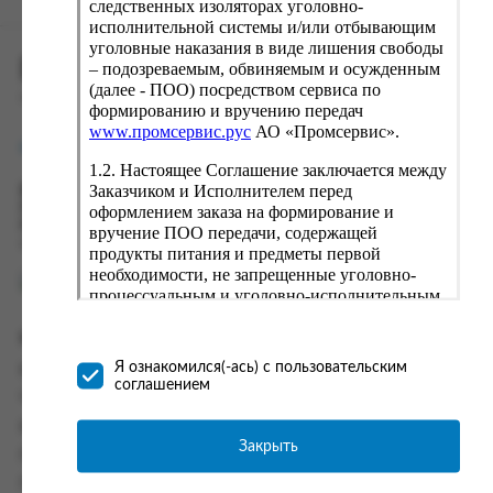
следственных изоляторах уголовно-
исполнительной системы и/или отбывающим
уголовные наказания в виде лишения свободы
ПРОМСЕРВИС.РУС
– подозреваемым, обвиняемым и осужденным
(далее - ПОО) посредством сервиса по
сервис удалённого формирования заказов
формированию и вручению передач
www.промсервис.рус
АО «Промсервис».
support@fguppromservis.ru
1.2. Настоящее Соглашение заключается между
Заказчиком и Исполнителем перед
Время работы поддержки:
Пн - Чт, 8.00 - 17.00
оформлением заказа на формирование и
Пт - 8.00 - 16.00
вручение ПОО передачи, содержащей
по местному времени выбранного ФКУ
продукты питания и предметы первой
необходимости, не запрещенные уголовно-
процессуальным и уголовно-исполнительным
законодательством (далее - передача).
Формирование и вручение передач
Информация
осуществляется Исполнителем
Я ознакомился(-ась) с пользовательским
Информация о доставке и оплате
непосредственно на территории следственного
соглашением
изолятора или исправительного учреждения
Часто задаваемые вопросы
ФСИН России. Соглашение может быть
Контакты
заключено только в случае согласия Заказчика
Закрыть
Политика конфиденциальности
со всеми условиями, оговоренными
настоящим Соглашением.
Пользовательское соглашение