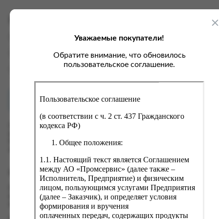
ка, крупа, макаронные изделия
ксофонные карты связи
со, птица, колбасы
кстиль, одежда, обувь, белье
Характеристики
ощи, зелень, фрукты, ягоды
аковочные пакеты
Уважаемые покупатели!
Вес
0.01 кг
ченье, пряники, вафли, зефир
зяйственные товары
Производитель
ООО Ростелеком
Обратите внимание, что обновилось
ба, икра, морепродукты
ектротовары
пользовательское соглашение.
Страна
Россия
хар, соль, приправы, специи
ортивное питание
Пользовательское соглашение
Как купить?
Оплата
вары для животных
(в соответствии с ч. 2 ст. 437 Гражданского
рты, пирожные, кексы, рулеты
кодекса РФ)
Оформить заказ на нашем сайте легко. Просто добавьте
выбранные товары в корзину, а затем перейдите на страницу
ляльные и кошерные продукты
Общее положения:
Корзина, проверьте правильность заказанных позиций и
нажмите кнопку «Оформить заказ».
еб, хлебобулочные изделия
1.1. Настоящий текст является Соглашением
й, кофе, какао
между АО «Промсервис» (далее также –
Оформление заказа
Исполнитель, Предприятие) и физическим
псы, сухарики, сухофрукты, орехи, семечки
лицом, пользующимся услугами Предприятия
Проверьте правильность ввода информации: позиции заказа,
(далее – Заказчик), и определяет условия
выбор местоположения, данные о покупателе. Нажмите
колад, шоколадные батончики
кнопку «Оформить заказ».
формирования и вручения
оплаченных передач, содержащих продукты