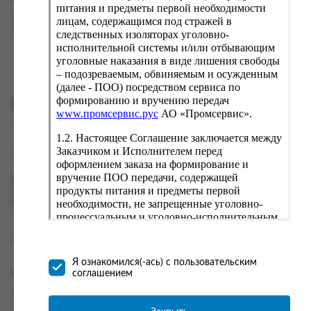
Наш сервис запоминает данные о пользователе, информацию
питания и предметы первой необходимости
о заказе и в следующий раз предложит вам повторить к
лицам, содержащимся под стражей в
вводу данные предыдущего заказа. Если условия вам не
следственных изоляторах уголовно-
подходят, выбирайте другие варианты.
исполнительной системы и/или отбывающим
уголовные наказания в виде лишения свободы
– подозреваемым, обвиняемым и осужденным
(далее - ПОО) посредством сервиса по
формированию и вручению передач
ПРОМСЕРВИС.РУС
www.промсервис.рус
АО «Промсервис».
сервис удалённого формирования заказов
1.2. Настоящее Соглашение заключается между
Заказчиком и Исполнителем перед
support@fguppromservis.ru
оформлением заказа на формирование и
вручение ПОО передачи, содержащей
Время работы поддержки:
продукты питания и предметы первой
Пн - Чт, 8.00 - 17.00
необходимости, не запрещенные уголовно-
Пт - 8.00 - 16.00
по местному времени выбранного ФКУ
процессуальным и уголовно-исполнительным
законодательством (далее - передача).
Формирование и вручение передач
осуществляется Исполнителем
Я ознакомился(-ась) с пользовательским
непосредственно на территории следственного
соглашением
Информация
изолятора или исправительного учреждения
ФСИН России. Соглашение может быть
Информация о доставке и оплате
заключено только в случае согласия Заказчика