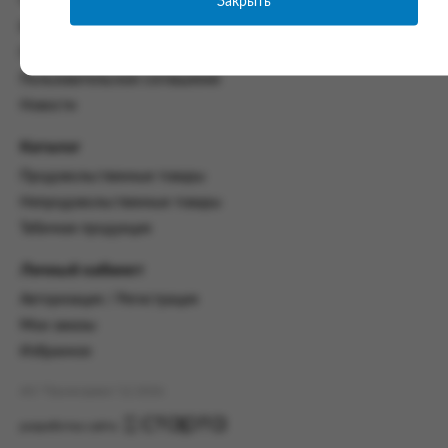
Закрыть
Часто задаваемые вопросы
со всеми условиями, оговоренными
Контакты
настоящим Соглашением.
Политика конфиденциальности
Предмет и порядок заключения
Пользовательское соглашение
соглашения:
Новости
2.1. Предметом Соглашения является оказание
Заказчику услуг по оформлению заказа (далее -
Каталог
Заказ) на формирование и вручение передачи
Продовольственные товары
ПОО.
Непродовольственные товары
2.2. Настоящее Соглашение считается
Табачная продукция
заключенным после прохождения Заказчиком
процедуры принятия условий данного
Личный кабинет
Соглашения на сайте www.промсервис.рус
посредством установки галочки в разделе «Я
Авторизация / Регистрация
ознакомлен и согласен с условиями
Мои заказы
Соглашения».
Избранное
2.3. Заказчик выбирает учреждение
и заполняет Заказ на передачу товаров в
АО "Промсервис" (c) 2026
соответствии с инструкциями, размещенными
на сайте Исполнителя, с указанием
разработка сайта
информации о лице, которому необходимо