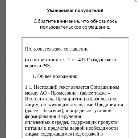
ка, крупа, макаронные изделия
ксофонные карты связи
Характеристики
Уважаемые покупатели!
со, птица, колбасы
кстиль, одежда, обувь, белье
Вес
0 кг
ощи, зелень, фрукты, ягоды
аковочные пакеты
Обратите внимание, что обновилось
пользовательское соглашение.
ченье, пряники, вафли, зефир
зяйственные товары
Как купить?
Оплата
ба, икра, морепродукты
ектротовары
Пользовательское соглашение
хар, соль, приправы, специи
Оформить заказ на нашем сайте легко. Просто добавьте
выбранные товары в корзину, а затем перейдите на страницу
ортивное питание
(в соответствии с ч. 2 ст. 437 Гражданского
Корзина, проверьте правильность заказанных позиций и
кодекса РФ)
вары для животных
нажмите кнопку «Оформить заказ».
Общее положения:
рты, пирожные, кексы, рулеты
Оформление заказа
1.1. Настоящий текст является Соглашением
ляльные и кошерные продукты
Проверьте правильность ввода информации: позиции заказа,
между АО «Промсервис» (далее также –
еб, хлебобулочные изделия
выбор местоположения, данные о покупателе. Нажмите
Исполнитель, Предприятие) и физическим
кнопку «Оформить заказ».
лицом, пользующимся услугами Предприятия
й, кофе, какао
(далее – Заказчик), и определяет условия
Наш сервис запоминает данные о пользователе, информацию
псы, сухарики, сухофрукты, орехи, семечки
формирования и вручения
о заказе и в следующий раз предложит вам повторить к
оплаченных передач, содержащих продукты
вводу данные предыдущего заказа. Если условия вам не
колад, шоколадные батончики
подходят, выбирайте другие варианты.
питания и предметы первой необходимости
лицам, содержащимся под стражей в