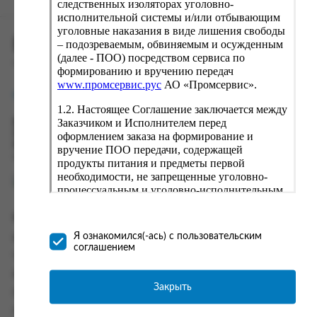
следственных изоляторах уголовно-
исполнительной системы и/или отбывающим
уголовные наказания в виде лишения свободы
ПРОМСЕРВИС.РУС
– подозреваемым, обвиняемым и осужденным
(далее - ПОО) посредством сервиса по
сервис удалённого формирования заказов
формированию и вручению передач
www.промсервис.рус
АО «Промсервис».
support@fguppromservis.ru
1.2. Настоящее Соглашение заключается между
Заказчиком и Исполнителем перед
Время работы поддержки:
Пн - Чт, 8.00 - 17.00
оформлением заказа на формирование и
Пт - 8.00 - 16.00
вручение ПОО передачи, содержащей
по местному времени выбранного ФКУ
продукты питания и предметы первой
необходимости, не запрещенные уголовно-
процессуальным и уголовно-исполнительным
законодательством (далее - передача).
Формирование и вручение передач
Информация
осуществляется Исполнителем
Я ознакомился(-ась) с пользовательским
Информация о доставке и оплате
непосредственно на территории следственного
соглашением
изолятора или исправительного учреждения
Часто задаваемые вопросы
ФСИН России. Соглашение может быть
Контакты
заключено только в случае согласия Заказчика
Закрыть
Политика конфиденциальности
со всеми условиями, оговоренными
настоящим Соглашением.
Пользовательское соглашение