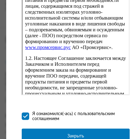
питания и предметы первой необходимости
вводу данные предыдущего заказа. Если условия вам не
лицам, содержащимся под стражей в
подходят, выбирайте другие варианты.
следственных изоляторах уголовно-
исполнительной системы и/или отбывающим
уголовные наказания в виде лишения свободы
– подозреваемым, обвиняемым и осужденным
(далее - ПОО) посредством сервиса по
ПРОМСЕРВИС.РУС
формированию и вручению передач
www.промсервис.рус
АО «Промсервис».
сервис удалённого формирования заказов
1.2. Настоящее Соглашение заключается между
support@fguppromservis.ru
Заказчиком и Исполнителем перед
оформлением заказа на формирование и
Время работы поддержки:
вручение ПОО передачи, содержащей
Пн - Чт, 8.00 - 17.00
продукты питания и предметы первой
Пт - 8.00 - 16.00
необходимости, не запрещенные уголовно-
по местному времени выбранного ФКУ
процессуальным и уголовно-исполнительным
законодательством (далее - передача).
Формирование и вручение передач
осуществляется Исполнителем
Я ознакомился(-ась) с пользовательским
Информация
непосредственно на территории следственного
соглашением
изолятора или исправительного учреждения
Информация о доставке и оплате
ФСИН России. Соглашение может быть
Часто задаваемые вопросы
заключено только в случае согласия Заказчика
Закрыть