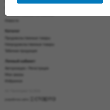
со всеми условиями, оговоренными
Контакты
настоящим Соглашением.
Политика конфиденциальности
Предмет и порядок заключения
Пользовательское соглашение
соглашения:
Новости
2.1. Предметом Соглашения является оказание
Каталог
Заказчику услуг по оформлению заказа (далее -
Заказ) на формирование и вручение передачи
Продовольственные товары
ПОО.
Непродовольственные товары
2.2. Настоящее Соглашение считается
Табачная продукция
заключенным после прохождения Заказчиком
процедуры принятия условий данного
Личный кабинет
Соглашения на сайте www.промсервис.рус
Авторизация / Регистрация
посредством установки галочки в разделе «Я
ознакомлен и согласен с условиями
Мои заказы
Соглашения».
Избранное
2.3. Заказчик выбирает учреждение
АО "Промсервис" (c) 2026
и заполняет Заказ на передачу товаров в
соответствии с инструкциями, размещенными
разработка сайта
на сайте Исполнителя, с указанием
информации о лице, которому необходимо