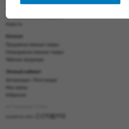
со всеми условиями, оговоренными
Контакты
настоящим Соглашением.
Политика конфиденциальности
Предмет и порядок заключения
Пользовательское соглашение
соглашения:
Новости
2.1. Предметом Соглашения является оказание
Каталог
Заказчику услуг по оформлению заказа (далее -
Заказ) на формирование и вручение передачи
Продовольственные товары
ПОО.
Непродовольственные товары
2.2. Настоящее Соглашение считается
Табачная продукция
заключенным после прохождения Заказчиком
процедуры принятия условий данного
Личный кабинет
Соглашения на сайте www.промсервис.рус
Авторизация / Регистрация
посредством установки галочки в разделе «Я
ознакомлен и согласен с условиями
Мои заказы
Соглашения».
Избранное
2.3. Заказчик выбирает учреждение
АО "Промсервис" (c) 2026
и заполняет Заказ на передачу товаров в
соответствии с инструкциями, размещенными
разработка сайта
на сайте Исполнителя, с указанием
информации о лице, которому необходимо