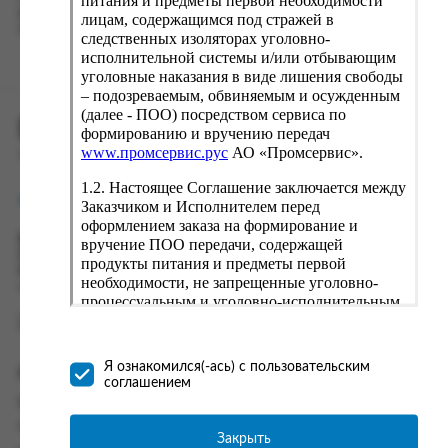
питания и предметы первой необходимости
вводу данные предыдущего заказа. Если условия вам не
лицам, содержащимся под стражей в
подходят, выбирайте другие варианты.
следственных изоляторах уголовно-
исполнительной системы и/или отбывающим
уголовные наказания в виде лишения свободы
– подозреваемым, обвиняемым и осужденным
(далее - ПОО) посредством сервиса по
ПРОМСЕРВИС.РУС
формированию и вручению передач
www.промсервис.рус
АО «Промсервис».
сервис удалённого формирования заказов
1.2. Настоящее Соглашение заключается между
support@fguppromservis.ru
Заказчиком и Исполнителем перед
оформлением заказа на формирование и
Время работы поддержки:
вручение ПОО передачи, содержащей
Пн - Чт, 8.00 - 17.00
продукты питания и предметы первой
Пт - 8.00 - 16.00
необходимости, не запрещенные уголовно-
по местному времени выбранного ФКУ
процессуальным и уголовно-исполнительным
законодательством (далее - передача).
Формирование и вручение передач
осуществляется Исполнителем
Я ознакомился(-ась) с пользовательским
Информация
непосредственно на территории следственного
соглашением
изолятора или исправительного учреждения
Информация о доставке и оплате
ФСИН России. Соглашение может быть
Часто задаваемые вопросы
заключено только в случае согласия Заказчика
Закрыть