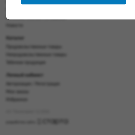
со всеми условиями, оговоренными
Контакты
настоящим Соглашением.
Политика конфиденциальности
Предмет и порядок заключения
Пользовательское соглашение
соглашения:
Новости
2.1. Предметом Соглашения является оказание
Каталог
Заказчику услуг по оформлению заказа (далее -
Заказ) на формирование и вручение передачи
Продовольственные товары
ПОО.
Непродовольственные товары
2.2. Настоящее Соглашение считается
Табачная продукция
заключенным после прохождения Заказчиком
процедуры принятия условий данного
Личный кабинет
Соглашения на сайте www.промсервис.рус
Авторизация / Регистрация
посредством установки галочки в разделе «Я
ознакомлен и согласен с условиями
Мои заказы
Соглашения».
Избранное
2.3. Заказчик выбирает учреждение
АО "Промсервис" (c) 2026
и заполняет Заказ на передачу товаров в
соответствии с инструкциями, размещенными
разработка сайта
на сайте Исполнителя, с указанием
информации о лице, которому необходимо