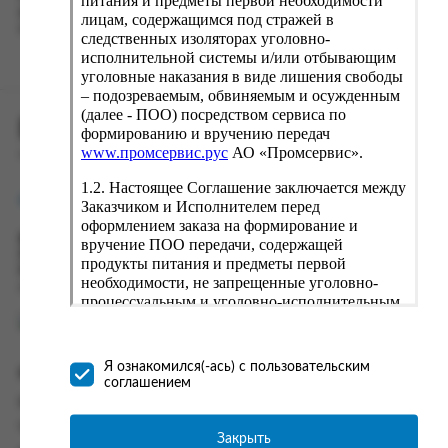
питания и предметы первой необходимости
вводу данные предыдущего заказа. Если условия вам не
лицам, содержащимся под стражей в
подходят, выбирайте другие варианты.
следственных изоляторах уголовно-
исполнительной системы и/или отбывающим
уголовные наказания в виде лишения свободы
– подозреваемым, обвиняемым и осужденным
(далее - ПОО) посредством сервиса по
ПРОМСЕРВИС.РУС
формированию и вручению передач
www.промсервис.рус
АО «Промсервис».
сервис удалённого формирования заказов
1.2. Настоящее Соглашение заключается между
support@fguppromservis.ru
Заказчиком и Исполнителем перед
оформлением заказа на формирование и
Время работы поддержки:
вручение ПОО передачи, содержащей
Пн - Чт, 8.00 - 17.00
продукты питания и предметы первой
Пт - 8.00 - 16.00
необходимости, не запрещенные уголовно-
по местному времени выбранного ФКУ
процессуальным и уголовно-исполнительным
законодательством (далее - передача).
Формирование и вручение передач
осуществляется Исполнителем
Я ознакомился(-ась) с пользовательским
Информация
непосредственно на территории следственного
соглашением
изолятора или исправительного учреждения
Информация о доставке и оплате
ФСИН России. Соглашение может быть
Часто задаваемые вопросы
заключено только в случае согласия Заказчика
Закрыть